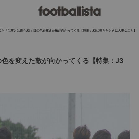
じた「以前とは違うJ3」目の色を変えた敵が向かってくる【特集：J3に落ちたときに大事なこと】
の色を変えた敵が向かってくる【特集：J3