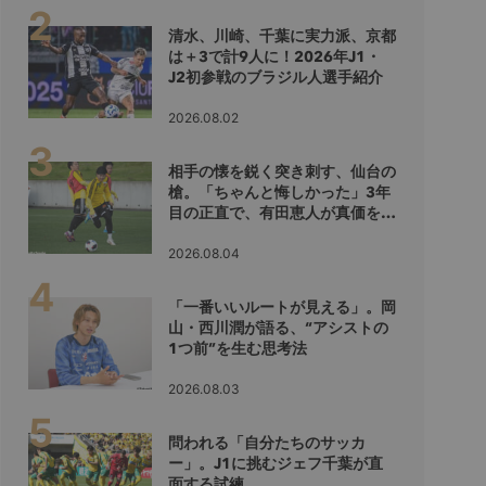
清水、川崎、千葉に実力派、京都
は＋3で計9人に！2026年J1・
J2初参戦のブラジル人選手紹介
2026.08.02
相手の懐を鋭く突き刺す、仙台の
槍。「ちゃんと悔しかった」3年
目の正直で、有田恵人が真価を示
すシーズンへ
2026.08.04
「一番いいルートが見える」。岡
山・西川潤が語る、“アシストの
1つ前”を生む思考法
2026.08.03
問われる「自分たちのサッカ
ー」。J1に挑むジェフ千葉が直
面する試練