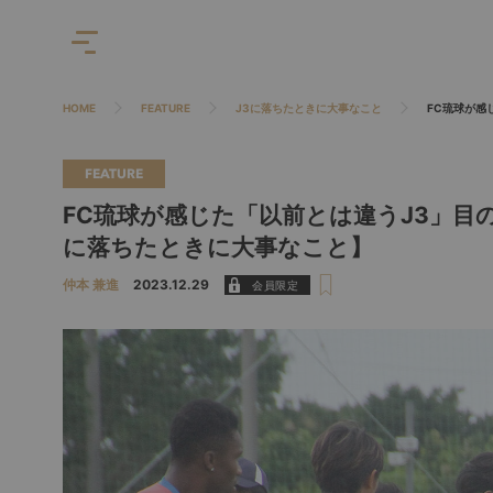
HOME
FEATURE
J3に落ちたときに大事なこと
FC琉球が感
FEATURE
FC琉球が感じた「以前とは違うJ3」目
に落ちたときに大事なこと】
仲本 兼進
2023.12.29