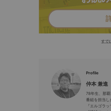
すで
Profile
仲本 兼進
78年生、那
番組を担当し
『エルゴラッ