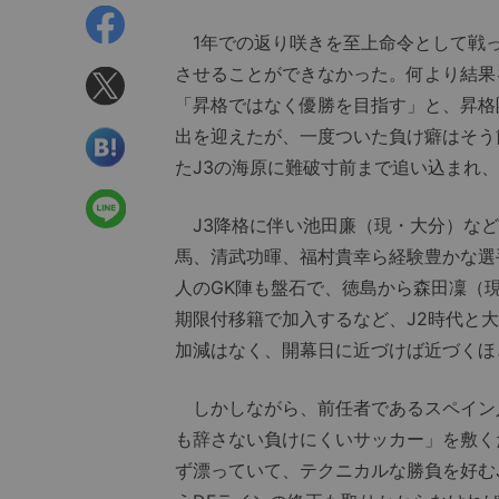
1年での返り咲きを至上命令として戦っ
させることができなかった。何より結果
「昇格ではなく優勝を目指す」と、昇格
出を迎えたが、一度ついた負け癖はそう
たJ3の海原に難破寸前まで追い込まれ
J3降格に伴い池田廉（現・大分）など
馬、清武功暉、福村貴幸ら経験豊かな選
人のGK陣も盤石で、徳島から森田凜（
期限付移籍で加入するなど、J2時代と
加減はなく、開幕日に近づけば近づくほ
しかしながら、前任者であるスペイン
も辞さない負けにくいサッカー」を敷く
ず漂っていて、テクニカルな勝負を好む