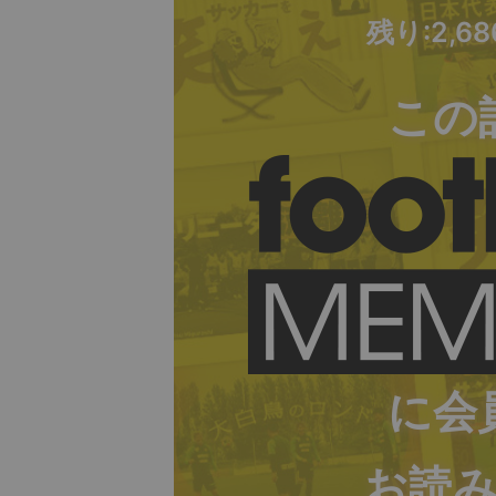
残り:2,6
この
に会
お読