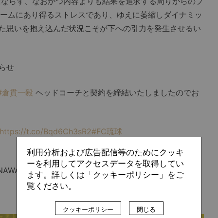
ばならず、なおかつ内容よりも結果を追求する周りからのプ
チームにあり得るストレスであり、ゆえに萎縮しダイナミッ
た思いを抱え込んだ状況こそが下への引力を発生させるい
らせ
#倉貫一毅
ヘッドコーチと契約を締結いたしましたのでお
https://t.co/Bqd6Ch3sR2
#FC琉球
利用分析および広告配信等のためにクッキ
ーを利用してアクセスデータを取得してい
NAWA［公式 𝑿］ (@fcr_info)
October 28, 2022
ます。詳しくは「クッキーポリシー」をご
覧ください。
クッキーポリシー
閉じる