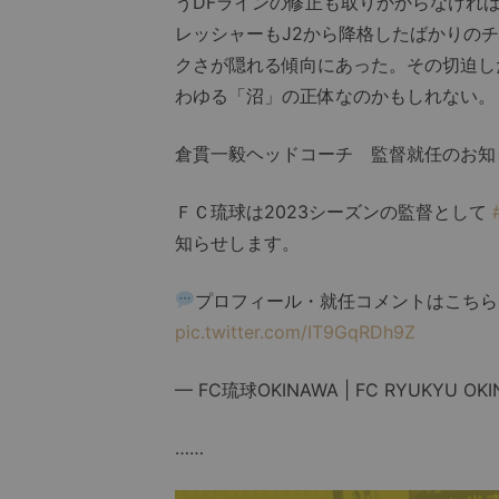
うDFラインの修正も取りかからなけれ
レッシャーもJ2から降格したばかりの
クさが隠れる傾向にあった。その切迫し
わゆる「沼」の正体なのかもしれない。
倉貫一毅ヘッドコーチ 監督就任のお知
ＦＣ琉球は2023シーズンの監督として
知らせします。
プロフィール・就任コメントはこちら
pic.twitter.com/IT9GqRDh9Z
— FC琉球OKINAWA | FC RYUKYU OKI
……