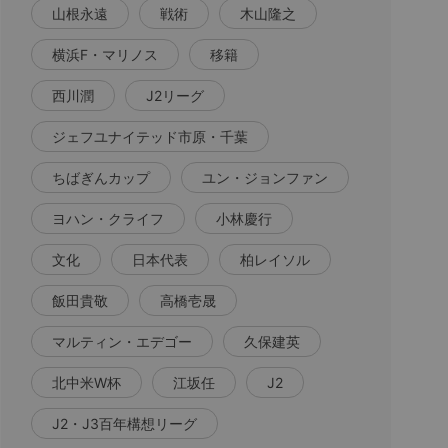
山根永遠
戦術
木山隆之
横浜F・マリノス
移籍
西川潤
J2リーグ
ジェフユナイテッド市原・千葉
ちばぎんカップ
ユン・ジョンファン
ヨハン・クライフ
小林慶行
文化
日本代表
柏レイソル
飯田貴敬
高橋壱晟
マルティン・エデゴー
久保建英
北中米W杯
江坂任
J2
J2・J3百年構想リーグ