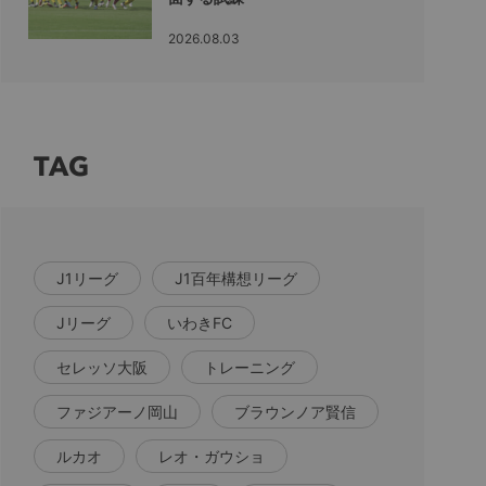
2026.08.03
TAG
J1リーグ
J1百年構想リーグ
Jリーグ
いわきFC
セレッソ大阪
トレーニング
ファジアーノ岡山
ブラウンノア賢信
ルカオ
レオ・ガウショ