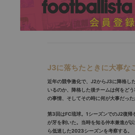
J3に落ちたときに大事な
近年の競争激化で、J2からJ3に降格し
いるのか、降格した後チームは何をどう
の事情、そしてその時に何が大事だった
第3回はFC琉球。1シーズンでのJ2復
が牙を剥いた。当時を知る仲本兼進が以
ら低迷した2023シーズンを考察する。