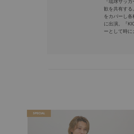
『琉球サッカ
歓を共有する
をカバーし各
に出演。『KI
ーとして時に
SPECIAL