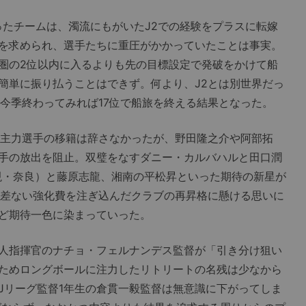
たチームは、濁流にもがいたJ2での経験をプラスに転嫁
を求められ、選手たちに重圧がかかっていたことは事実。
圏の2位以内に入るよりも先の目標設定で発破をかけて船
簡単に振り払うことはできず。何より、J2とは別世界だっ
、今季終わってみれば17位で船旅を終える結果となった。
主力選手の移籍は辞さなかったが、野田隆之介や阿部拓
手の放出を阻止。双璧をなすダニー・カルバハルと田口潤
現・奈良）と藤原志龍、湘南の平松昇といった期待の新星が
大差ない強化費を注ぎ込んだクラブの再昇格に懸ける思いに
ど期待一色に染まっていった。
人指揮官のナチョ・フェルナンデス監督が「引き分け狙い
ためロングボールに注力したリトリートの名残は少なから
Jリーグ監督1年生の倉貫一毅監督は無意識に下がってしま