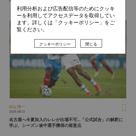
利用分析および広告配信等のためにクッキ
ーを利用してアクセスデータを取得してい
ます。詳しくは「クッキーポリシー」をご
覧ください。
クッキーポリシー
閉じる
杉山 翔一
2025.08.12
名古屋へ今夏加入のレレが出場不可…「公式試合」の解釈に
学ぶ、シーズン途中選手獲得の留意点