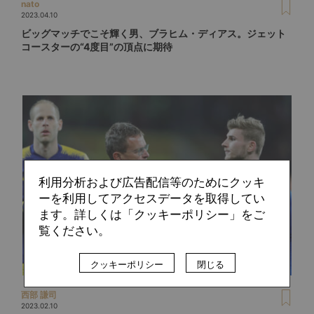
nato
2023.04.10
ビッグマッチでこそ輝く男、ブラヒム・ディアス。ジェット
コースターの“4度目”の頂点に期待
利用分析および広告配信等のためにクッキ
ーを利用してアクセスデータを取得してい
ます。詳しくは「クッキーポリシー」をご
覧ください。
クッキーポリシー
閉じる
西部 謙司
2023.02.10