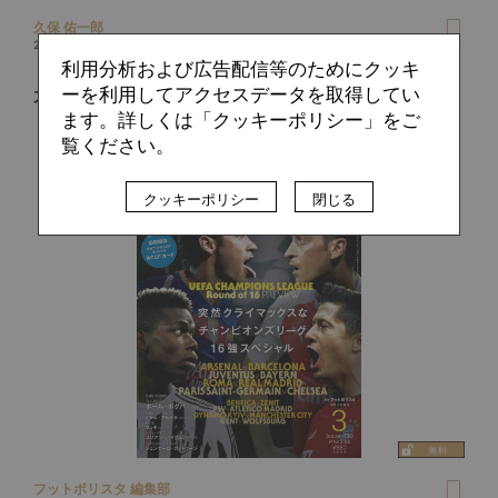
久保 佑一郎
2019.09.18
利用分析および広告配信等のためにクッキ
「選手なら誰もが目指すべき場所」槙野智章が語るUCLの魅
ーを利用してアクセスデータを取得してい
力
ます。詳しくは「クッキーポリシー」をご
覧ください。
クッキーポリシー
閉じる
フットボリスタ 編集部