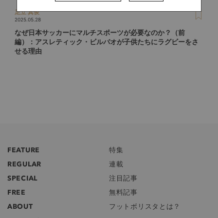
足立 真俊
2025.05.28
なぜ日本サッカーにマルチスポーツが必要なのか？（前
編）：アスレティック・ビルバオが子供たちにラグビーをさ
せる理由
FEATURE
特集
REGULAR
連載
SPECIAL
注目記事
FREE
無料記事
ABOUT
フットボリスタとは？