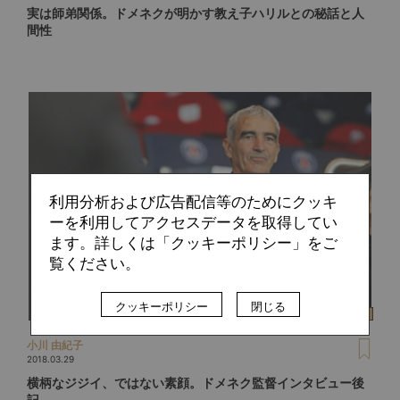
実は師弟関係。ドメネクが明かす教え子ハリルとの秘話と人
間性
利用分析および広告配信等のためにクッキ
ーを利用してアクセスデータを取得してい
ます。詳しくは「クッキーポリシー」をご
覧ください。
クッキーポリシー
閉じる
小川 由紀子
2018.03.29
横柄なジジイ、ではない素顔。ドメネク監督インタビュー後
記