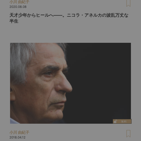
小川 由紀子
2020.08.08
天才少年からヒールへ――。ニコラ・アネルカの波乱万丈な
半生
小川 由紀子
2018.04.12