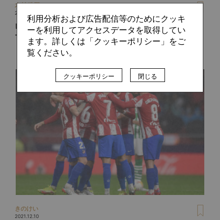
木村 浩嗣
2021.12.15
利用分析および広告配信等のためにクッキ
レアル・マドリー強さの秘密は「集団技の向上」にあり。ダ
ーを利用してアクセスデータを取得してい
ービー完勝＆公式戦10連勝を支えるボール出しのメカニズム
ます。詳しくは「クッキーポリシー」をご
覧ください。
クッキーポリシー
閉じる
きのけい
2021.12.10