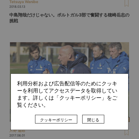
Tetsuya Wanibe
2018.03.13
中島翔哉だけじゃない。ポルトガル3部で奮闘する穂崎岳志の
挑戦
利用分析および広告配信等のためにクッキ
ーを利用してアクセスデータを取得してい
ます。詳しくは「クッキーポリシー」をご
覧ください。
クッキーポリシー
閉じる
片野 道郎
2017.06.01