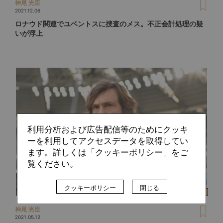
神尾 光臣
2021.12.06
ロナウド関連でユベントスに捜査のメス。不正会計処理の疑
いが浮上
利用分析および広告配信等のためにクッキ
ーを利用してアクセスデータを取得してい
ます。詳しくは「クッキーポリシー」をご
覧ください。
クッキーポリシー
閉じる
神尾 光臣
2021.05.12