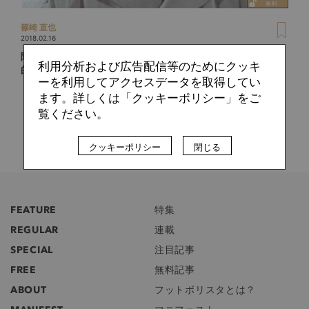
篠崎 直也
2018.02.16
隆盛する現代プレス戦術の源流。名将ロバノフスキーの科学
利用分析および広告配信等のためにクッキ
的思想
ーを利用してアクセスデータを取得してい
ます。詳しくは「クッキーポリシー」をご
覧ください。
クッキーポリシー
閉じる
FEATURE
特集
REGULAR
連載
SPECIAL
注目記事
FREE
無料記事
ABOUT
フットボリスタとは？