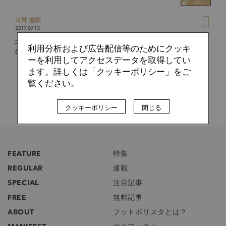
片野 道郎
2017.07.13
北朝鮮の俊英ハン・クァンソン。国籍に翻弄されるカルチョ
利用分析および広告配信等のためにクッキ
の新星
ーを利用してアクセスデータを取得してい
ます。詳しくは「クッキーポリシー」をご
覧ください。
クッキーポリシー
閉じる
FEATURE
特集
REGULAR
連載
SPECIAL
注目記事
FREE
無料記事
ABOUT
フットボリスタとは？