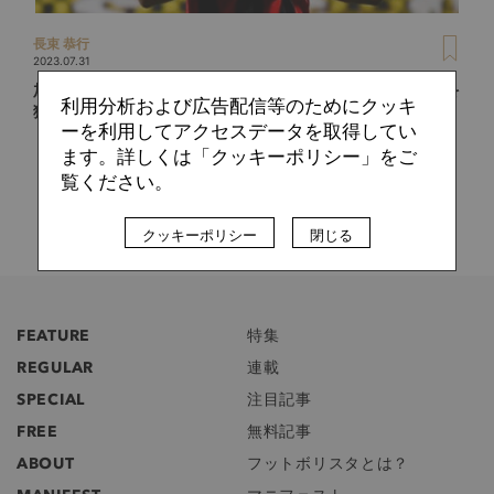
長束 恭行
2023.07.31
加入4日で即フル出場！ディナモ・ザグレブはなぜ金子拓郎を
利用分析および広告配信等のためにクッキ
獲得したのか？
ーを利用してアクセスデータを取得してい
ます。詳しくは「クッキーポリシー」をご
覧ください。
クッキーポリシー
閉じる
FEATURE
特集
REGULAR
連載
SPECIAL
注目記事
FREE
無料記事
ABOUT
フットボリスタとは？