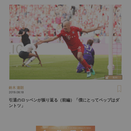
鈴木 達朗
2019.08.18
引退のロッベンが振り返る（前編）「僕にとってペップはダ
ントツ」