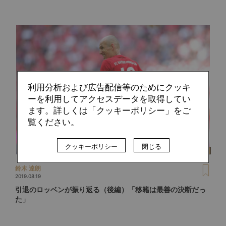
利用分析および広告配信等のためにクッキ
ーを利用してアクセスデータを取得してい
ます。詳しくは「クッキーポリシー」をご
覧ください。
クッキーポリシー
閉じる
鈴木 達朗
2019.08.19
引退のロッベンが振り返る（後編）「移籍は最善の決断だっ
た」