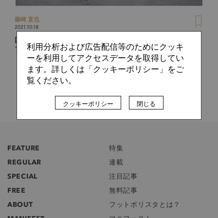
篠崎 直也
2021.10.18
国内リーグが公開処刑の場だった過去も…サッカーで見るア
利用分析および広告配信等のためにクッキ
フガニスタン
ーを利用してアクセスデータを取得してい
ます。詳しくは「クッキーポリシー」をご
覧ください。
クッキーポリシー
閉じる
FEATURE
特集
REGULAR
連載
SPECIAL
注目記事
FREE
無料記事
ABOUT
フットボリスタとは？