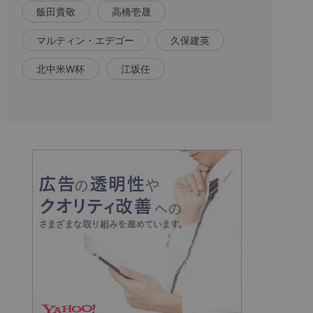
飯田貴敬
高橋壱晟
マルティン・エデゴー
久保建英
北中米W杯
江坂任