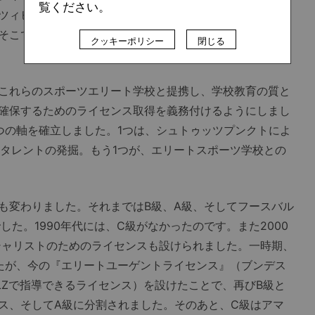
覧ください。
ツィヒやドレスデン、コットブスなどでも、これらのイン
そこで、これらの地域では他に先んじて実験的に、DFBの
クッキーポリシー
閉じる
これらのスポーツエリート学校と提携し、学校教育の質と
確保するためのライセンス取得を義務付けるようにしまし
つの軸を確立しました。1つは、シュトゥッツプンクトによ
まるタレントの発掘。もう1つが、エリートスポーツ学校との
変わりました。それまではB級、A級、そしてフースバル
した。1990年代には、C級がなかったのです。また2000
シャリストのためのライセンスも設けられました。一時期、
たが、今の『エリートユーゲントライセンス』（ブンデス
LZで指導できるライセンス）を設けたことで、再びB級と
ス、そしてA級に分割されました。そのあと、C級はアマ