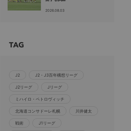
2026.08.03
TAG
J2
J2・J3百年構想リーグ
J2リーグ
Jリーグ
ミハイロ・ペトロヴィッチ
北海道コンサドーレ札幌
川井健太
戦術
J1リーグ