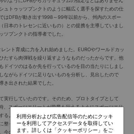
のようにDFBからカリキュラムの指定などはありません
シュトゥッツプンクトのように幅広く選手を探すための仕
はDFBが動き出す1998～99年以前から、州内のスポー
（日本のトレセンに近いもの）との提携を主導していまし
ッツプンクトの指導者でした。
タレント育成に力を入れ始めました。EUROやワールドカッ
ひたすら肉弾戦を繰り返すようなものだったからです。他
もドイツのはるか先を行っているのを目の当たりにしまし
しながらドイツに足りないものを分析し、見出したので
導き出された結果でした。
て実行していたのです。そのため、プロトタイプとして
の時、スポーツエリートが学業も行えるようにスポーツエリ
するように義務付けられたのですが、このコンセプトやイ
利用分析および広告配信等のためにクッキ
ーを利用してアクセスデータを取得してい
に整っていました。というのも、この考え方はもともと旧
ます。詳しくは「クッキーポリシー」をご
。今のDFBの区切りで言えばドイツ北東部、ベルリンの他