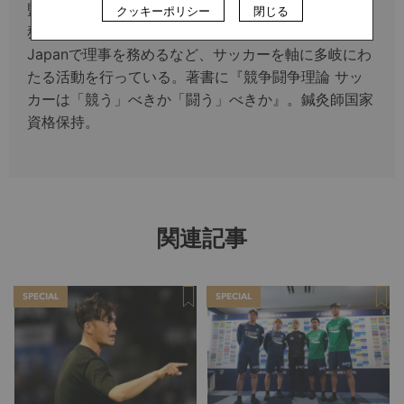
監督に就任し、同クラブではブランディング責任者も
クッキーポリシー
閉じる
務めている。その他、執筆やNPO法人 love.fútbol
Japanで理事を務めるなど、サッカーを軸に多岐にわ
たる活動を行っている。著書に『競争闘争理論 サッ
カーは「競う」べきか「闘う」べきか』。鍼灸師国家
資格保持。
関連記事
SPECIAL
SPECIAL