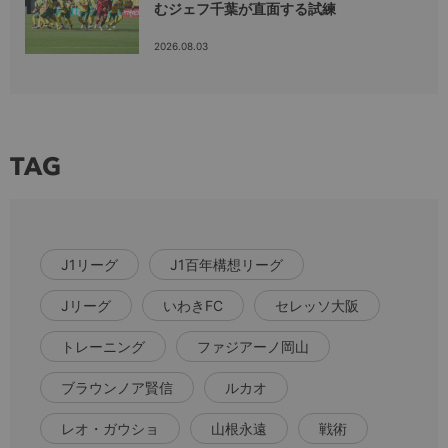
むジェフ千葉が直面する試練
2026.08.03
TAG
J1リーグ
J1百年構想リーグ
Jリーグ
いわきFC
セレッソ大阪
トレーニング
ファジアーノ岡山
ブラウンノア賢信
ルカオ
レオ・ガウショ
山根永遠
戦術