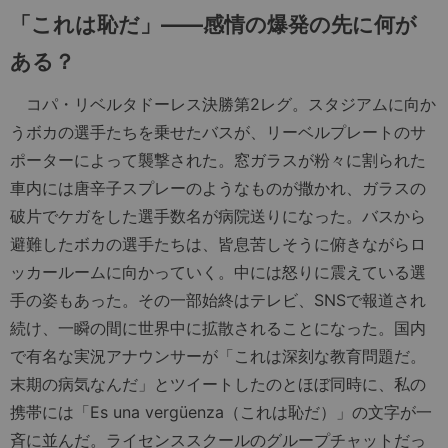
「これは恥だ」――感情の爆発の先に何が
ある？
コパ・リベルタドーレス決勝第2レグ。スタジアムに向か
うボカの選手たちを乗せたバスが、リーベルプレートのサ
ポーターによって襲撃された。窓ガラスが粉々に割られた
車内には唐辛子スプレーのようなものが撒かれ、ガラスの
破片でケガをした選手数名が病院送りになった。バスから
避難したボカの選手たちは、皆息苦しそうに俯きながらロ
ッカールームに向かっていく。中には怒りに震えている選
手の姿もあった。その一部始終はテレビ、SNSで報道され
続け、一瞬の間に世界中に拡散されることになった。国内
で有名な実況アナウンサーが「これは深刻な教育問題だ。
末期の病気なんだ」とツイートしたのとほぼ同時に、私の
携帯には「Es una vergüenza（これは恥だ）」の文字が一
斉に並んだ。ライセンススクールのグループチャットだっ