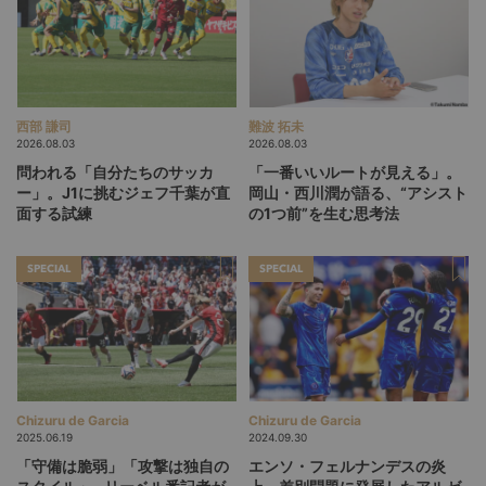
西部 謙司
難波 拓未
2026.08.03
2026.08.03
問われる「自分たちのサッカ
「一番いいルートが見える」。
ー」。J1に挑むジェフ千葉が直
岡山・西川潤が語る、“アシスト
面する試練
の1つ前”を生む思考法
SPECIAL
SPECIAL
Chizuru de Garcia
Chizuru de Garcia
2025.06.19
2024.09.30
「守備は脆弱」「攻撃は独自の
エンソ・フェルナンデスの炎