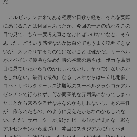
だ。
アルゼンチンに来てある程度の日数が経ち、それを実際
に感じることは何回もあったが、今回の一連の流れをこの
目で見て、もう一度考え直さなければいけないなと、そう
思った。どういう感情なのかは自分でもうまく説明できな
いが、スッキリするものではないことは確かだ。リーベル
がスペインで優勝を決めた時の胸糞の悪さは、ボカを贔屓
目に見ていたからなのかもしれないし、そうではないのか
もしれない。最初で最後になる（来年からは中立地開催）
コパ・リベルタドーレス決勝戦のスーペルクラシコがアル
ゼンチンで行われず、何か商業的な雰囲気になってしまっ
たことから来るやるせなさなのかもしれないし、あの事件
が「作られたもの」のように見えたからなのかもしれな
い。ただ、サポーターが投げたビール瓶が歴史的な一戦を
アルゼンチンから遠ざけ、本当にスタジアムに行くべき
人々がそこには居なかったということだけは、紛れもない