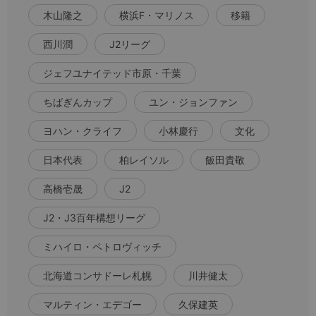
木山隆之
横浜F・マリノス
移籍
西川潤
J2リーグ
ジェフユナイテッド市原・千葉
ちばぎんカップ
ユン・ジョンファン
ヨハン・クライフ
小林慶行
文化
日本代表
柏レイソル
飯田貴敬
高橋壱晟
J2
J2・J3百年構想リーグ
ミハイロ・ペトロヴィッチ
北海道コンサドーレ札幌
川井健太
マルティン・エデゴー
久保建英