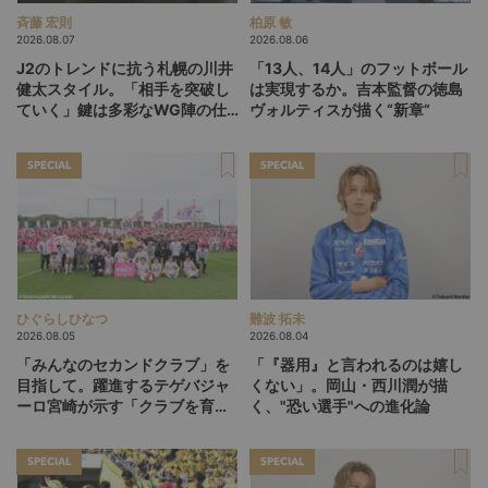
斉藤 宏則
柏原 敏
2026.08.07
2026.08.06
J2のトレンドに抗う札幌の川井
「13人、14人」のフットボール
健太スタイル。「相手を突破し
は実現するか。吉本監督の徳島
ていく」鍵は多彩なWG陣の仕
ヴォルティスが描く“新章”
掛け
SPECIAL
SPECIAL
ひぐらしひなつ
難波 拓未
2026.08.05
2026.08.04
「みんなのセカンドクラブ」を
「『器用』と言われるのは嬉し
目指して。躍進するテゲバジャ
くない」。岡山・西川潤が描
ーロ宮崎が示す「クラブを育て
く、"恐い選手"への進化論
る」という価値観
SPECIAL
SPECIAL