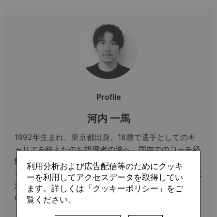
Profile
河内 一馬
1992年生まれ、東京都出身。18歳で選手としてのキ
ャリアを終えたのち指導者の道へ。国内でのコーチ経
験を経て、23歳の時にアジアとヨーロッパ約15カ国
利用分析および広告配信等のためにクッキ
を回りサッカーを視察。その後25歳でアルゼンチンに
ーを利用してアクセスデータを取得してい
渡り、現地の監督養成学校に3年間在学、
ます。詳しくは「クッキーポリシー」をご
CONMEBOL PRO（南米サッカー連盟最高位）ライセ
覧ください。
ンスを取得。帰国後は鎌倉インターナショナルFCの