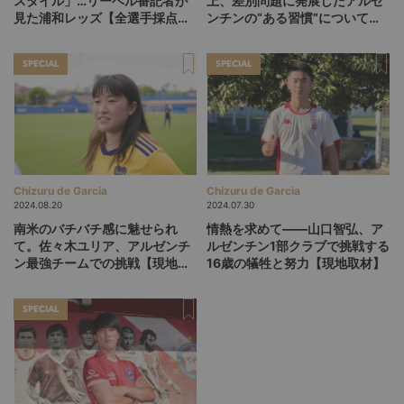
スタイル」…リーベル番記者が
上、差別問題に発展したアルゼ
見た浦和レッズ【全選手採点・
ンチンの“ある習慣”について考
寸評付き】
える
SPECIAL
SPECIAL
Chizuru de Garcia
Chizuru de Garcia
2024.08.20
2024.07.30
南米のバチバチ感に魅せられ
情熱を求めて――山口智弘、ア
て。佐々木ユリア、アルゼンチ
ルゼンチン1部クラブで挑戦する
ン最強チームでの挑戦【現地取
16歳の犠牲と努力【現地取材】
材】
SPECIAL