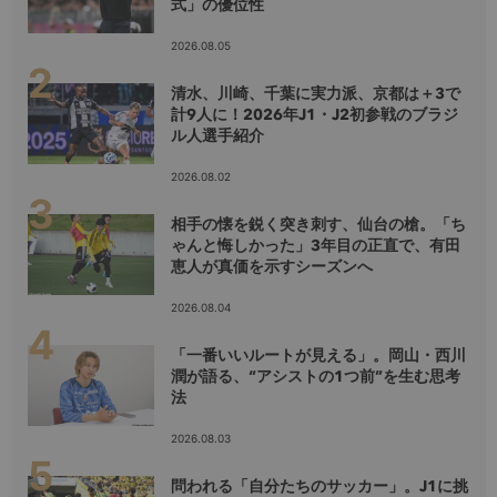
式」の優位性
2026.08.05
清水、川崎、千葉に実力派、京都は＋3で
計9人に！2026年J1・J2初参戦のブラジ
ル人選手紹介
2026.08.02
相手の懐を鋭く突き刺す、仙台の槍。「ち
ゃんと悔しかった」3年目の正直で、有田
恵人が真価を示すシーズンへ
2026.08.04
「一番いいルートが見える」。岡山・西川
潤が語る、“アシストの1つ前”を生む思考
法
2026.08.03
問われる「自分たちのサッカー」。J1に挑