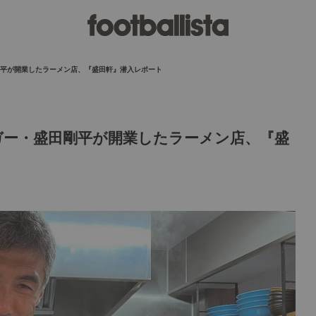
剛平が開業したラーメン店、『盛田軒』潜入レポート
ガー・盛田剛平が開業したラーメン店、『盛