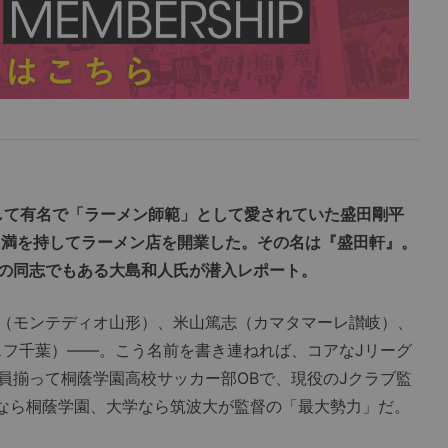
として有名で「ラーメン師範」として愛されていた盛田剛平
年に満を持してラーメン店を開業した。その名は『盛田軒』。
の同志でもある大島和人氏が潜入レポート。
（モンテディオ山形）、米山篤志（カマタマーレ讃岐）、
ェフ千葉）――。こう名前を書き連ねれば、コアなJリーグ
員揃って桐蔭学園高校サッカー部OBで、現役のJクラブ監
校なら桐蔭学園、大学なら筑波大が監督の「最大勢力」だ。