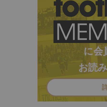
に会
お読