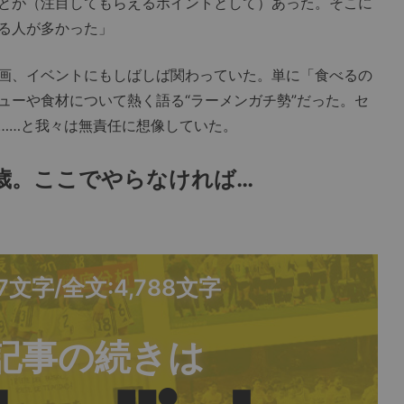
とが（注目してもらえるポイントとして）あった。そこに
る人が多かった」
画、イベントにもしばしば関わっていた。単に「食べるの
ューや食材について熱く語る“ラーメンガチ勢”だった。セ
……と我々は無責任に想像していた。
歳。ここでやらなければ…
87文字/全文:4,788文字
記事の続きは