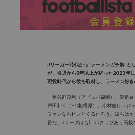
Jリーガー時代から“ラーメンガチ勢”
が、引退から5年以上が経った2023
現役時代から彼を取材し、ラーメン好き
長谷部茂利（アビスパ福岡）、渡邉晋
戸田和幸（SC相模原）、小林慶行（ジ
ファンならピンとくるだろう。彼らは全
督だ。Jリーグは合計60クラブあり高