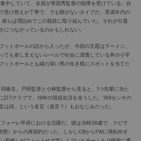
年に集中していて、全員が李国秀監督の指導を受けている。自
で受け答えが丁寧で、でも隙がないタイプだ。育成年代の
、彼らは理詰めでこの競技に取り組んでいた。それが引退
さにつながっているのかもしれない。
フットボールの話から入ったが、今回の主題はラーメン。
っても差し支えないレベルで社会に浸透している丼の小宇
フットボールとも縁の深い男の生き様にスポットを当てた
同級生。戸田監督と小林監督から見ると、1つ先輩に当た
計7クラブで、19年の現役生活を全うした。189センチの
足は頭」という名言（迷言？）もおなじみだった。
ンフォーレ甲府における活躍だ。彼は当時38歳で、クビ寸
状態）からの再契約だった。しかしCBからFWに再転向す
レン長崎）がフィットせず苦しんでいたチームをJ1残留に導