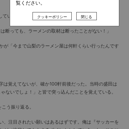
覧ください。
していた。
クッキーポリシー
閉じる
は断っても、ラーメンの取材は断ったことがない！」
かが「今まで山梨のラーメン屋は何軒くらい行ったんです
字は覚えてないが、確か100軒前後だった。当時の盛田は
”じゃないでしょ！」と皆で突っ込んだことを覚えている。
をこう振り返る。
い、注目されたい願いはあるはずです。俺は『サッカーを