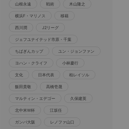
山根永遠
戦術
木山隆之
横浜F・マリノス
移籍
西川潤
J2リーグ
ジェフユナイテッド市原・千葉
ちばぎんカップ
ユン・ジョンファン
ヨハン・クライフ
小林慶行
文化
日本代表
柏レイソル
飯田貴敬
高橋壱晟
マルティン・エデゴー
久保建英
北中米W杯
江坂任
ガンバ大阪
レノファ山口