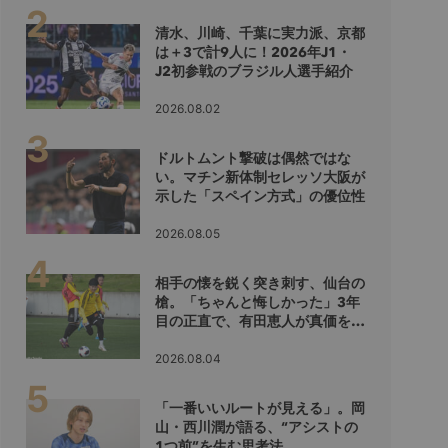
清水、川崎、千葉に実力派、京都
は＋3で計9人に！2026年J1・
J2初参戦のブラジル人選手紹介
2026.08.02
ドルトムント撃破は偶然ではな
い。マチン新体制セレッソ大阪が
示した「スペイン方式」の優位性
2026.08.05
相手の懐を鋭く突き刺す、仙台の
槍。「ちゃんと悔しかった」3年
目の正直で、有田恵人が真価を示
すシーズンへ
2026.08.04
「一番いいルートが見える」。岡
山・西川潤が語る、“アシストの
1つ前”を生む思考法