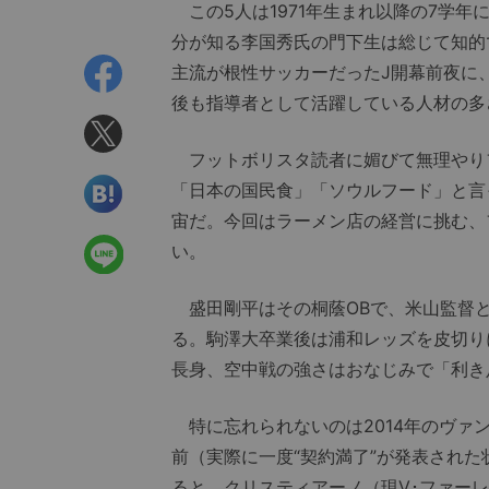
この5人は1971年生まれ以降の7学
分が知る李国秀氏の門下生は総じて知的
主流が根性サッカーだったJ開幕前夜に
後も指導者として活躍している人材の多
フットボリスタ読者に媚びて無理やり
「日本の国民食」「ソウルフード」と言
宙だ。今回はラーメン店の経営に挑む、
い。
盛田剛平はその桐蔭OBで、米山監督と
る。駒澤大卒業後は浦和レッズを皮切りに
長身、空中戦の強さはおなじみで「利き
特に忘れられないのは2014年のヴァ
前（実際に一度“契約満了”が発表された
ると、クリスティアーノ（現V･ファー