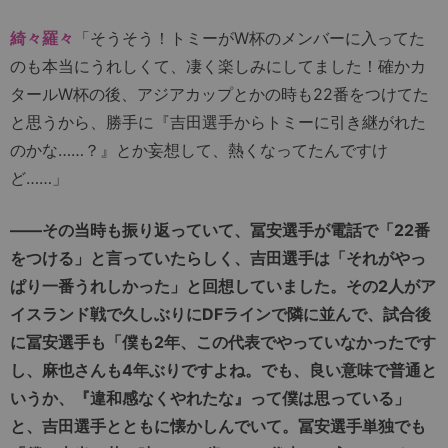
綺々羅々
「そうそう！トミーがW杯のメンバーに入ってた
のも本当にうれしくて、凄く楽しみにしてました！確かカ
タールW杯の後、アジアカップとかの時も22番をつけてた
と思うから、勝手に『吉田選手からトミーに引き継がれた
のかな……？』とか妄想して、熱くなってたんですけ
ど……」
――その当時も振り返っていて、冨安選手が電話で「22番
をつける」と言っていたらしく、吉田選手は「それがやっ
ぱり一番うれしかった」と回想していました。その2人がア
イスランド戦で久しぶりにDFラインで隣に並んで、試合後
に冨安選手も「僕も2年、この代表でやっていなかったです
し、麻也さんも4年ぶりですよね。でも、良い意味で普通と
いうか、『違和感なくやれたな』って僕は思っている」
と、吉田選手とともに懐かしんでいて。冨安選手単独でも