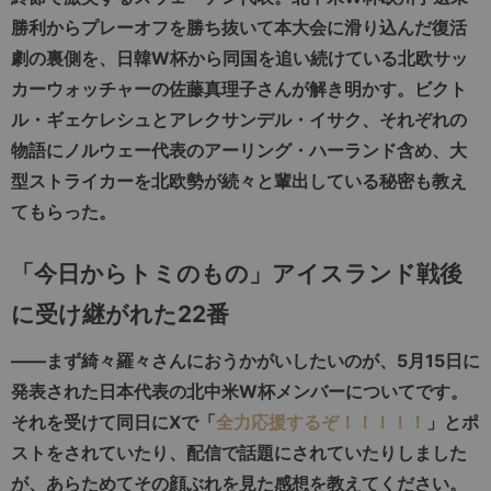
勝利からプレーオフを勝ち抜いて本大会に滑り込んだ復活
劇の裏側を、日韓W杯から同国を追い続けている北欧サッ
カーウォッチャーの佐藤真理子さんが解き明かす。ビクト
ル・ギェケレシュとアレクサンデル・イサク、それぞれの
物語にノルウェー代表のアーリング・ハーランド含め、大
型ストライカーを北欧勢が続々と輩出している秘密も教え
てもらった。
「今日からトミのもの」アイスランド戦後
に受け継がれた22番
――まず綺々羅々さんにおうかがいしたいのが、5月15日に
発表された日本代表の北中米W杯メンバーについてです。
それを受けて同日にXで「
全力応援するぞ！！！！！
」とポ
ストをされていたり、配信で話題にされていたりしました
が、あらためてその顔ぶれを見た感想を教えてください。