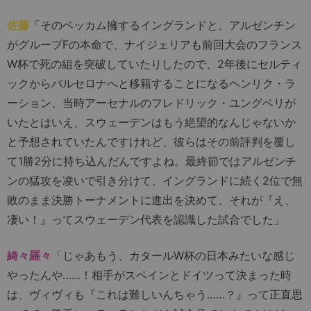
佐藤
「そのベッカム擁するイングランドと、アルゼンチン
がグループFの本命で、ナイジェリアも前回大会のフランス
W杯で死の組を突破していたりしたので、2年後にセルティ
ックからバルセロナへと移籍することになるヘンリク・ラ
ーション、当時アーセナルのフレドリック・ユングベリが
いたとはいえ、スウェーデンはもう絶望的なんじゃないか
と予想されていたんですけれど、彼らはその前評判を覆し
て1勝2分に持ち込んだんですよね。最終節ではアルゼンチ
ンの猛攻を凌いで引き分けて、イングランドに続く2位で無
敗のまま決勝トーナメントに進出を決めて、それが『え、
凄い！』ってスウェーデン代表を認識した試合でした」
綺々羅々
「じゃあもう、カタールW杯の日本みたいな感じ
やったんや……！相手がスペインとドイツって決まった時
は、ヴィヴィも『これは難しいんちゃう……？』って正直思