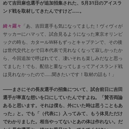
めて吉田麻也選手が追加招集された、5月31日のアイスラ
ンド戦を取材してきたんですけど……。
綺々羅々
「あ、吉田選手も気になってました！ヴィヴィが
サッカーにハマって、試合見るようになった東京オリンピ
ックの時も、カタールW杯もずっとキャプテンで、その後
は世代交代とかで日本代表で見れなくなって寂しかったか
ら、今回追加で呼ばれてて、凄いそれも楽しみだなと思っ
てました！でも、配信と重なってしまってアイスランド戦
は見れなかったので……聞きたいです！取材の話も！」
――まさにその長友選手の招集について、試合前日に吉田
選手が率直な想いを口にしていたんですよね。「賛否両論
あると思います。それは僕も、外にいた時は思うこともあ
った」と。でも「（代表に）入ってみて、もう体見ただけ
でわかりました。相当やってないとあの体は作れない。だ