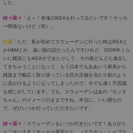
した」
綺々羅々
「え～！本場のIKEAも行ってみたいです！サッカ
ー関係ないけど（笑）」
佐藤
「ただ、私が初めてスウェーデンに行った時はIKEAと
かH&Mとか、遠い国の話だったんですけれど、2006年くら
いに横浜にもIKEAができたりして、その後どんどん進出し
てきちゃうことになって、もう日本でもああいう家具から
雑貨まで幅広く取り扱っている巨大店舗を当たり前のよう
に見かけるようになってしまったので、今でも凄く不思議
な感じがしています。でも、スウェーデンはあの『ロッタ
ちゃん』のイメージのままですね、本当に。いい国なの
で、ぜひいつか行っていただきたいです」
綺々羅々
「スウェーデンもいつか行きたいです！ありがと
うございます！サッカー選手だと、（ズラタン・）イブラ