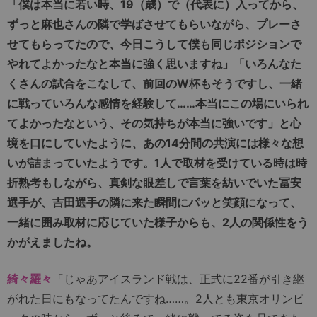
「僕は本当に若い時、19（歳）で（代表に）入ってから、
ずっと麻也さんの隣で学ばさせてもらいながら、プレーさ
せてもらってたので、今日こうして僕も同じポジションで
やれてよかったなと本当に強く思いますね」「いろんなた
くさんの試合をこなして、前回のW杯もそうですし、一緒
に戦っていろんな感情を経験して……本当にこの場にいられ
てよかったなという、その気持ちが本当に強いです」と心
境を口にしていたように、あの14分間の共演には様々な想
いが詰まっていたようです。1人で取材を受けている時は時
折熟考もしながら、真剣な眼差しで言葉を紡いでいた冨安
選手が、吉田選手の隣に来た瞬間にパッと笑顔になって、
一緒に囲み取材に応じていた様子からも、2人の関係性をう
かがえましたね。
綺々羅々
「じゃあアイスランド戦は、正式に22番が引き継
がれた日にもなってたんですね……。2人とも東京オリンピ