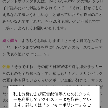
のフットボリスタさんは、B4くらいのサイズの海外タブロ
イド誌みたいな雑誌を出されていて、『それに載せてもら
えるなんて凄いうれしいな』と思っていたのが昨日のこと
みたいなんですけれど、もう20年も前かという感じです
（笑）。よろしくお願いいたします」
綺々羅々
「よろしくお願いします！さっそく質問なんです
けど、ドイツまでW杯を見に行かれてたのも、スウェーデ
ン代表を追いかけて……？」
佐藤
「そうですね。その前の日韓W杯の時は海外サッカー
そのものを全然知らなくて。私はもともと、オリンピック
の夏も冬も見ているくらいスポーツ全般が好きで、サッカ
ーも国際大会がやってたらとりあえず見るようなライト層
だったんですよね。それで一番最初に見たW杯はフランス
利用分析および広告配信等のためにクッキ
ーを利用してアクセスデータを取得してい
大会でしたけれど、スウェーデンは予選で敗退して出場し
ます。詳しくは「クッキーポリシー」をご
ていなかったので、その時はまだ触れる機会がなかったん