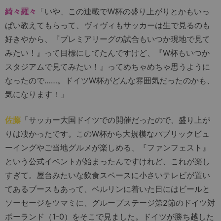
綺々羅々
「いや、この連載でW杯の盛り上がりとかもいっ
ぱい教えてもらって、ヴィヴィもサッカーは生で見るのも
好きやから、『プレミアリーグの試合もいつか現地で見て
みたい！』って目標にしてたんですけど、『W杯もいつか
スタジアムで見てみたい！』ってめちゃめちゃ思うように
なったので……。ドイツW杯がどんな雰囲気だったのかも、
気になります！」
佐藤
「サッカー大国ドイツでの開催だったので、盛り上が
りは凄かったです。このW杯から大規模なパブリックビュ
ーイングやご当地グルメが楽しめる、『ファンフェスト』
という公式イベントが始まったんですけれど、これが楽し
すぎて。屋台みたいな飲食スペースに小さいテレビが置い
てあるブースもあって、ベルリンに着いた日にはビールと
ソーセージをツマミに、グループステージ第2節のドイツ対
ポーランド（1-0）をそこで見ました。ドイツが勝ち越した