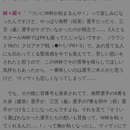
綺々羅々
「『ついにW杯が始まるんや！』って楽しみにな
ったんですけど、やっぱり南野（拓実）選手だったり、三
笘（薫）選手がケガでいなかったのが残念で……。2人とも
カタールW杯ではPKも蹴ってたじゃないですか、（ラウン
ド16の）クロアチア戦（●1-1／PK1-3）で。あの見てる人
にも伝わってくる緊張感を今でも覚えてて、苦しい思いを
されたと思うので、このW杯でその雪辱を晴らしてほしい
気持ちもあったから、一番悔しいのは選手ご本人やと思う
けど、ヴィヴィも悲しくなってしまって……。
でも、その後に背番号も発表されてて、南野選手の8番を
久保（建英）選手が、三笘（薫）選手の7番を田中（碧）選
手がつけることになったんですよね。それを見て『そうい
う選ばれなかった選手たちの想いも背負って、W杯を戦っ
てくれるんだ……！』って胸が熱くなったし、ヴィヴィにで