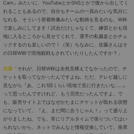
Cam』みたいに、YouTubeとかSNSとかで後から出してく
れることもあるので、自分もチームの一員みたいな気分に
なれる、そういう密着映像みたいな動画を見るのも、W杯
で楽しみにしてます！試合だけじゃなくて、練習とかも現
地に入るところから見せてくれて、選手の私服姿とかチェ
ックするのも楽しいので！（笑）ちなみに、佐藤さんはそ
の日韓W杯で現地観戦もされていたりしたんですか？」
佐藤
「それが、日韓W杯は全然見構えてなかったので、チ
ケットを取ってなかったんですよね。ただ、テレビ越しに
見ながら『あ、これ1回くらい現地で見に行きたいな……』
って思ったんですけれど、もう完売だったんですよ。で
も、販売サイト上ではなぜかたまにチケットが取れる状態
になっていて、『え、まだ間に合うじゃん！』って盛り上
がりましたね。でも、常にリアルタイムで張りついてはい
られないから、ネットでみんなと情報交換していて。座席