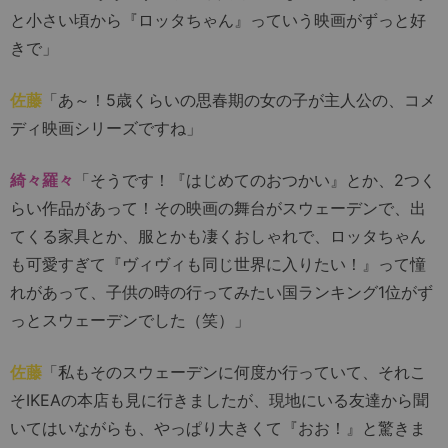
と小さい頃から『ロッタちゃん』っていう映画がずっと好
きで」
佐藤
「あ～！5歳くらいの思春期の女の子が主人公の、コメ
ディ映画シリーズですね」
綺々羅々
「そうです！『はじめてのおつかい』とか、2つく
らい作品があって！その映画の舞台がスウェーデンで、出
てくる家具とか、服とかも凄くおしゃれで、ロッタちゃん
も可愛すぎて『ヴィヴィも同じ世界に入りたい！』って憧
れがあって、子供の時の行ってみたい国ランキング1位がず
っとスウェーデンでした（笑）」
佐藤
「私もそのスウェーデンに何度か行っていて、それこ
そIKEAの本店も見に行きましたが、現地にいる友達から聞
いてはいながらも、やっぱり大きくて『おお！』と驚きま