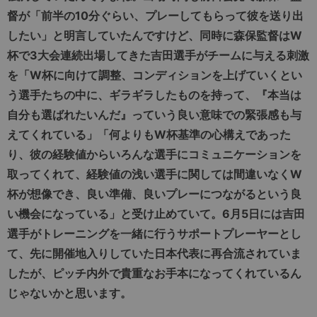
督が「前半の10分ぐらい、プレーしてもらって彼を送り出
したい」と明言していたんですけど、同時に森保監督はW
杯で3大会連続出場してきた吉田選手がチームに与える刺激
を「W杯に向けて調整、コンディションを上げていくとい
う選手たちの中に、ギラギラしたものを持って、『本当は
自分も選ばれたいんだ』っていう良い意味での緊張感も与
えてくれている」「何よりもW杯基準の心構えであった
り、彼の経験値からいろんな選手にコミュニケーションを
取ってくれて、経験値の浅い選手に関しては間違いなくW
杯が想像でき、良い準備、良いプレーにつながるという良
い機会になっている」と受け止めていて。6月5日には
吉田
選手が
トレーニングを一緒に行うサポートプレーヤーとし
て、先に開催地入りしていた日本代表に再合流されていま
したが、ピッチ内外で貴重なお手本になってくれているん
じゃないかと思います。