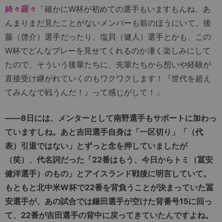
綺々羅々
「確かにW杯が初めての選手もいますもんね、あ
んまりまだ見たことがないメンバーも前のほうにいて。後
藤（啓介）選手だったり、塩貝（健人）選手とかも、この
W杯でどんなプレーを見せてくれるのか凄く楽しみにして
たので、そういう後輩たちに、先輩たちから想いや経験が
直接受け継がれていくのもワクワクします！『世代を超え
てみんなで戦うんだ！』って感じがして！」
――8日には、メンターとして南野選手もサポートに加わっ
ていますしね。あと吉田選手自身は「一区切り」「（代
表）引退ではない」とずっと念を押していましたが
（笑）、代名詞だった「22番はもう、今日からトミ（冨安
健洋選手）のもの」とアイスランド戦後に明言していて。
もともと北中米W杯で22番を背負うことが決まっていた冨
安選手が、あの試合では鎌田選手が空けた背番号15に回っ
て、22番が吉田選手の背中に戻ってきていたんですよね。