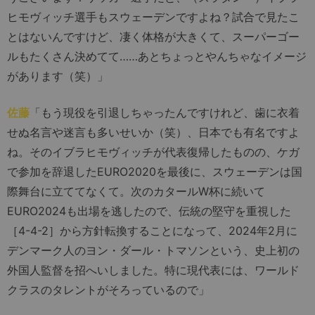
ヒモヴィッチ選手もスウェーデンですよね？試合で見たこ
とはないんですけど、凄く体格が大きくて、スーパーゴー
ルもたくさん決めてて……あとちょっとやんちゃなイメージ
があります（笑）」
佐藤
「もう現役を引退しちゃったんですけれど、歯に衣着
せぬ名言や迷言も多いせいか（笑）、日本でも有名ですよ
ね。そのイブラヒモヴィッチが代表復帰したものの、ケガ
で参加を辞退したEURO2020を最後に、スウェーデンは国
際舞台に立ててなくて。次のカタールW杯に続いて
EURO2024も出場を逃したので、伝統の堅守を重視した
［4-4-2］から方針転換することになって、2024年2月に
デンマーク人のヨン・ダール・トマソンという、史上初の
外国人監督を招へいしました。特に現代表には、ワールド
クラスのタレントがそろっているので」