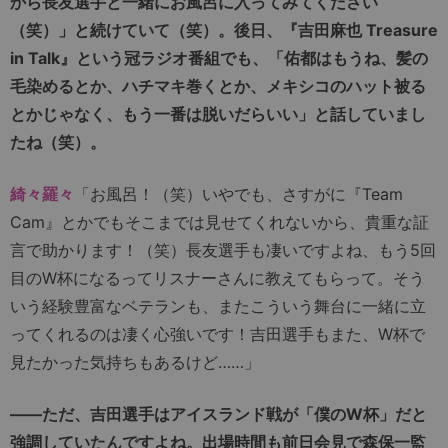
から長友選手と一緒にお風呂に入ってみてください
（笑）」と続けていて（笑）。後日、『吉田麻也 Treasure
in Talk』という冠ラジオ番組でも、「佑都はもうね、髪の
毛染めるとか、ハチマキ巻くとか、メキシコのハット被る
とかじゃなく、もう一番は脱いだらいい」と話していまし
たね（笑）。
綺々羅々
「お風呂！（笑）いやでも、さすがに『Team
Cam』とかでもそこまでは見せてくれないから、貴重な証
言で助かります！（笑）長友選手も凄いですよね、もう5回
目のW杯になるってリスナーさんに教えてもらって。そう
いう経験豊富なベテランも、またこういう舞台に一緒に立
ってくれるのは凄く心強いです！吉田選手もまた、W杯で
見たかった気持ちもあるけど……」
――ただ、吉田選手はアイスランド戦が「僕のW杯」だと
強調していたんですよね。出場時間も前日会見で森保一監