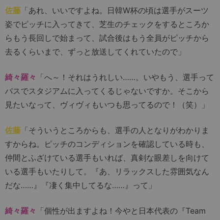
佐藤
「あれ、いいですよね。日韓W杯の頃は選手がスーツ
姿でピッチに入ってきて、芝生のチェックをするところか
らもう長回しで始まって、試合後はもう全員がピッチから
去るくらいまで、ずっと放送してくれていたので」
綺々羅々
「へ～！それはうれしい……。いやもう、選手って
バスでスタジアムに入ってくるじゃないですか。そこから
見たいなって、ヴィヴィもいつも思ってるので！（笑）」
佐藤
「そういうところからも、選手の人となりがわかりま
すからね。ピッチのコンディションを確認している時も、
仲間とふざけている選手もいれば、真剣な眼差しを向けて
いる選手もいたりして。『あ、リラックスした雰囲気なん
だな……』『凄く集中してるな……』って」
綺々羅々
「個性が出ますよね！今やと日本代表の『Team