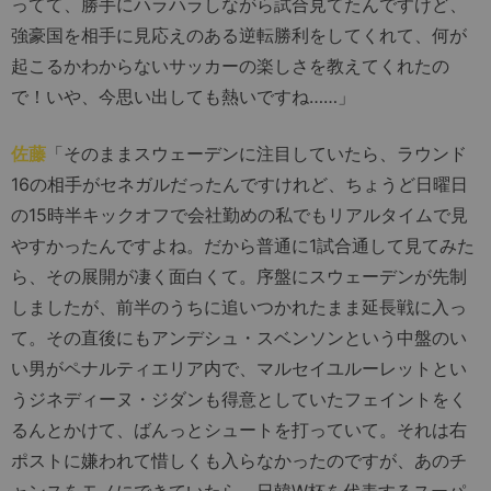
ってて、勝手にハラハラしながら試合見てたんですけど、
強豪国を相手に見応えのある逆転勝利をしてくれて、何が
起こるかわからないサッカーの楽しさを教えてくれたの
で！いや、今思い出しても熱いですね……」
佐藤
「そのままスウェーデンに注目していたら、ラウンド
16の相手がセネガルだったんですけれど、ちょうど日曜日
の15時半キックオフで会社勤めの私でもリアルタイムで見
やすかったんですよね。だから普通に1試合通して見てみた
ら、その展開が凄く面白くて。序盤にスウェーデンが先制
しましたが、前半のうちに追いつかれたまま延長戦に入っ
て。その直後にもアンデシュ・スベンソンという中盤のい
い男がペナルティエリア内で、マルセイユルーレットとい
うジネディーヌ・ジダンも得意としていたフェイントをく
るんとかけて、ばんっとシュートを打っていて。それは右
ポストに嫌われて惜しくも入らなかったのですが、あのチ
ャンスをモノにできていたら、日韓W杯を代表するスーパ