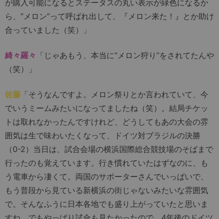
が購入可能になるとステータスの丸い表示が緑色になるか
ら、”メロン”って呼ばれ出して、『メロン来た！』とか助け
合っていました（笑）」
綺々羅々
「じゃあもう、本当に“メロン狩り”をされてたんや
（笑）」
佐藤
「そうなんですよ。メロン祭りとか言われていて、今
でいうミームみたいになってましたね（笑）。結局チケッ
トは取れなかったんですけれど、どうしてもあの大会の雰
囲気は生で味わいたくなって、ドイツ対ブラジルの決勝
（0-2）当日は、試合会場の横浜国際総合競技場のそばまで
行ったのも覚えています。行き慣れていたはずなのに、も
う電車から凄くて。両国のサポーターさんでいっぱいで、
もう普段から見ている新横浜の街じゃないみたいな雰囲気
で。そんなふうに日本各地でも盛り上がっていたと思いま
すね。でもやっぱり試合も見たかったので、4年後のドイツ