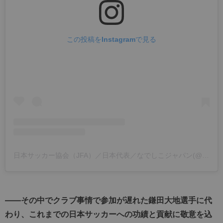
この投稿をInstagramで見る
日本サッカー協会（JFA）／日本代表／なでしこジャパン(@japanfootballassociation)がシェアした投稿
――その中でクラブ事情で参加が遅れた鎌田大地選手に代
わり、これまでの日本サッカーへの功績と貢献に敬意を込