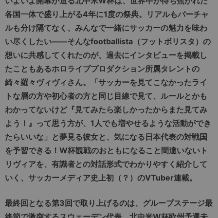
いよいよ開幕が迫る北中米W杯は、世界中が待ち焦がれた
各国一体で盛り上がる4年に1度の祭典。リアルもバーチャ
ルも分け隔てなく、みんなで一緒にサッカーの魅力を味わ
い尽くしたい――そんなfootballista（フットボリスタ）の
想いに共感してくれたのが、過去にインタビューを掲載し
たこともあるホロライブプロダクション所属タレントの
綺々羅々ヴィヴィさん。「サッカーを見てこなかったライ
トな層の方や初心者の方と同じ目線で見て、ルールとかも
わかってないけど『見てみたら楽しかったからまた見てみ
よう！』って思う方が、1人でも増やせるような活動ができ
たらいいな」と夢見る彼女と、気になる日本代表の対戦国
を予習できる！W杯観戦のおともになること間違いないト
リヴィアを、有識者との対話形式でわかりやすく紹介して
いく、サッカーメディア史上初（？）のVTuber連載。
最終回となる第3回で取り上げるのは、グループステージ最
終節で激突するスウェーデン代表。北中米W杯欧州予選未