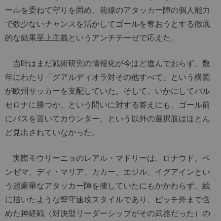
ールを委ねて守りを固め、前線のアタッカー陣の個人能力
で数少ないチャンスを活かしてゴールを奪おうとする徹底
的な結果至上主義というアンチテーゼで応えた。
当時はまだ戦術研究の情報化が今ほど進んでおらず、数
年にわたり「グアルディオラ対その他すべて」という構図
が欧州サッカーを支配していた。そして、いかにしてバル
セロナに勝つか、という問いに対する答えにも、ゴール前
にバスを置いてカウンター、という以外の選択肢はほとん
ど見出されていなかった。
実際モウリーニョのレアル・マドリーは、ロナウド、ベ
ンゼマ、ディ・マリア、カカー、エジル、イグアインとい
う超豪華なアタッカー陣を擁していたにもかかわらず、絵
に描いたような堅守速攻スタイルであり、ピッチ外まで含
めた神経戦（対決型リーダーシップがその武器だった）の