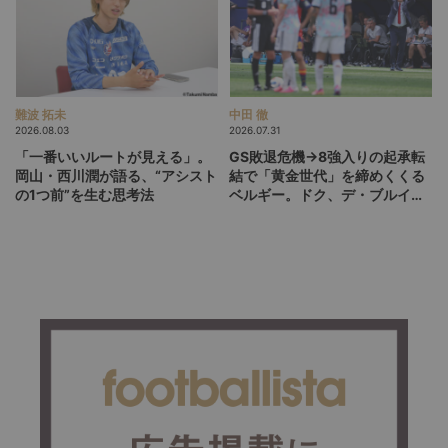
難波 拓未
中田 徹
2026.08.03
2026.07.31
「一番いいルートが見える」。
GS敗退危機→8強入りの起承転
岡山・西川潤が語る、“アシスト
結で「黄金世代」を締めくくる
の1つ前”を生む思考法
ベルギー。ドク、デ・ブルイネ
を下げて2点差を逆転したリュ
ディ・ガルシア劇場の裏側