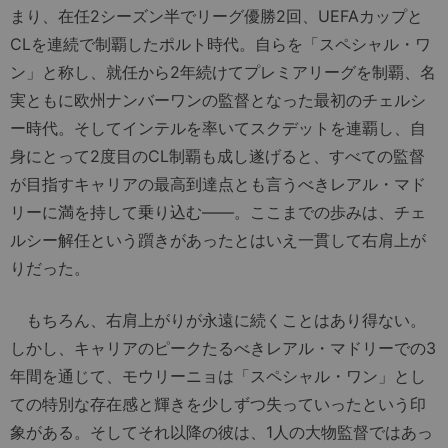
まり、在任2シーズン半でリーグ優勝2回、UEFAカップと
CLを連続で制覇したポルト時代。自らを「スペシャル・ワ
ン」と称し、就任から2年続けてプレミアリーグを制覇、名
実ともに欧州ナンバーワンの監督となった最初のチェルシ
ー時代。そしてインテルを率いてスクデットを連覇し、自
身にとって2度目のCL制覇も成し遂げると、すべての監督
が目指すキャリアの最高到達点とも言うべきレアル・マド
リーに満を持して乗り込む――。ここまでの歩みは、チェ
ルシー解任という躓きがあったとはいえ一貫して右肩上が
りだった。
もちろん、右肩上がりが永遠に続くことはあり得ない。
しかし、キャリアのピークたるべきレアル・マドリーでの3
年間を通じて、モウリーニョは「スペシャル・ワン」とし
ての特別な存在感と輝きを少しずつ失っていったという印
象がある。そしてそれ以降の彼は、1人の大物監督ではあっ