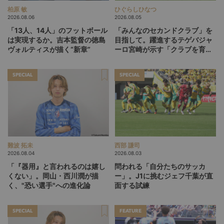
柏原 敏
ひぐらしひなつ
2026.08.06
2026.08.05
「13人、14人」のフットボール
「みんなのセカンドクラブ」を
は実現するか。吉本監督の徳島
目指して。躍進するテゲバジャ
ヴォルティスが描く“新章”
ーロ宮崎が示す「クラブを育て
る」という価値観
SPECIAL
SPECIAL
難波 拓未
西部 謙司
2026.08.04
2026.08.03
「『器用』と言われるのは嬉し
問われる「自分たちのサッカ
くない」。岡山・西川潤が描
ー」。J1に挑むジェフ千葉が直
く、"恐い選手"への進化論
面する試練
SPECIAL
FEATURE