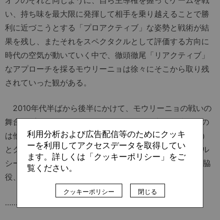
オラのそれと同じように、自ら主導権を握ってゲームを戦
い、持ち味を最大限に発揮して相手を乗り越えることで勝
利に近づこうとする「プロアクティブ」な姿勢と戦術が結
果を残し、またそれをスペクタクルとして評価する方向に
時代の空気が動いていく中で、徹頭徹尾「リアクティブ」
なアプローチを採るモウリーニョは徐々にそこから取り残
されていった観がある。
2010年代半ばから後半にかけて、モウリーニョの戦いの
舞台はプレミアリーグに移ったが、そこで主役を演じたの
利用分析および広告配信等のためにクッキ
は他でもないグアルディオラ（マンチェスター・シティ）
ーを利用してアクセスデータを取得してい
とクロップ（リバプール）であり、モウリーニョはチェル
ます。詳しくは「クッキーポリシー」をご
シー2年目の14-15にリーグを制覇したものの、その後は脇
覧ください。
役、時には悪役へと「役柄」が移っていくことになる。
クッキーポリシー
閉じる
……