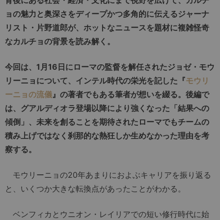
ョの魅力と奥深さをディープかつ多角的に伝えるジャーナ
リスト・片野道郎が、ホットなニュースを題材に複雑怪奇
なカルチョの背景を読み解く。
今回は、1月16日にローマの監督を解任されたジョゼ・モウ
リーニョについて、インテル時代の栄光を記した『
モウリ
ーニョの流儀
』の著者でもある筆者が想いを綴る。後編で
は、グアルディオラ登場以降により強くなった「結果への
傾倒」、未来を創ることを期待されたローマでもチームの
積み上げではなく刹那的な熱狂しか生めなかった理由を考
察する。
モウリーニョの20年あまりにおよぶキャリアを振り返る
と、いくつか大きな転換点があったことがわかる。
ベンフィカとウニオン・レイリアでの短い修行時代に始