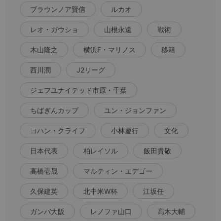
ブラウンノア賢信
ルカオ
レオ・ガウショ
山根永遠
戦術
木山隆之
横浜F・マリノス
移籍
西川潤
J2リーグ
ジェフユナイテッド市原・千葉
ちばぎんカップ
ユン・ジョンファン
ヨハン・クライフ
小林慶行
文化
日本代表
柏レイソル
飯田貴敬
高橋壱晟
マルティン・エデゴー
久保建英
北中米W杯
江坂任
ガンバ大阪
レノファ山口
高木大輔