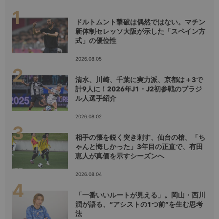
ドルトムント撃破は偶然ではない。マチン
新体制セレッソ大阪が示した「スペイン方
式」の優位性
2026.08.05
清水、川崎、千葉に実力派、京都は＋3で
計9人に！2026年J1・J2初参戦のブラジ
ル人選手紹介
2026.08.02
相手の懐を鋭く突き刺す、仙台の槍。「ち
ゃんと悔しかった」3年目の正直で、有田
恵人が真価を示すシーズンへ
2026.08.04
「一番いいルートが見える」。岡山・西川
潤が語る、“アシストの1つ前”を生む思考
法