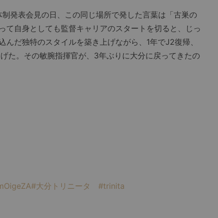
新体制発表会見の日、この同じ場所で発した言葉は「古巣の
って自身としても監督キャリアのスタートを切ると、じっ
込んだ独特のスタイルを築き上げながら、1年でJ2復帰、
遂げた。その敏腕指揮官が、3年ぶりに大分に戻ってきたの
xmOigeZA
#大分トリニータ
#trinita