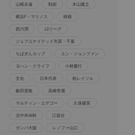
山根永遠
戦術
木山隆之
横浜F・マリノス
移籍
西川潤
J2リーグ
ジェフユナイテッド市原・千葉
ちばぎんカップ
ユン・ジョンファン
ヨハン・クライフ
小林慶行
文化
日本代表
柏レイソル
飯田貴敬
高橋壱晟
マルティン・エデゴー
久保建英
北中米W杯
江坂任
ガンバ大阪
レノファ山口