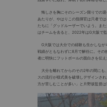
悔しさを胸にそのシーズン限りでの退
あたりが、やはりこの指揮官は只者では
たちに「グッドルーザーでいよう。また
はチームを去ると、2022年はG大阪で
G大阪では大分での経験も生かしなが
戦績がともなわずに8月で解任に。その
者に明快にフットボールの面白さを伝え
大分を離れてからのその2年の間にも
スの流行が様式美を破壊しデザインされ
方が苦しむことが多い」と片野坂監督は