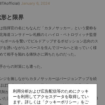
TAofficial)
January 6, 2024
成形と限界
は指揮官の名にちなんだ「カタノサッカー」という愛称を
・北海道コンサドーレ札幌のミハイロ・ペトロヴィッチ監督
からボールを繋いでビルドアップするポゼッション志向のス
グを誘いながらスペースを生んでゴールへと迫っていく様
めて相手を陥れる痛快さに満ちたものだった。
手からの対策にも遭った。
ンジを施しながらカタノサッカーはバージョンアップを続
ほぼ完成形に近づいたと同時に、その試行の限界も見える
利用分析および広告配信等のためにクッキ
代制が導入されるなどレギュレーションが変わり、それに
ーを利用してアクセスデータを取得してい
た激動の2021年、片野坂トリニータは力尽きたようにJ1
ます。詳しくは「クッキーポリシー」をご
た。