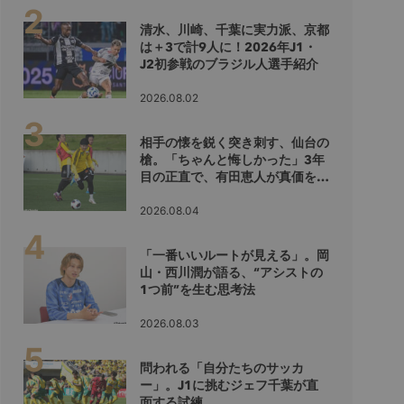
清水、川崎、千葉に実力派、京都
は＋3で計9人に！2026年J1・
J2初参戦のブラジル人選手紹介
2026.08.02
相手の懐を鋭く突き刺す、仙台の
槍。「ちゃんと悔しかった」3年
目の正直で、有田恵人が真価を示
すシーズンへ
2026.08.04
「一番いいルートが見える」。岡
山・西川潤が語る、“アシストの
1つ前”を生む思考法
2026.08.03
問われる「自分たちのサッカ
ー」。J1に挑むジェフ千葉が直
面する試練