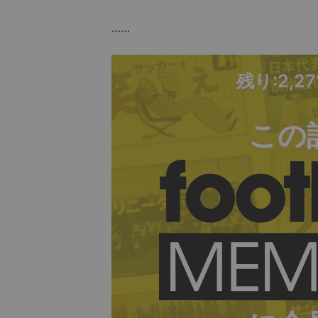
……
残り:2,2
この