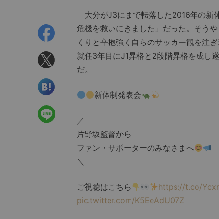
大分がJ3にまで転落した2016年の
危機を救いにきました」だった。そうや
くりと辛抱強く自らのサッカー観を注ぎ
就任3年目にJ1昇格と2段階昇格を成し
だ。
新体制発表会
／
片野坂監督から
ファン・サポーターのみなさまへ
＼
ご視聴はこちら
https://t.co/Yc
pic.twitter.com/K5EeAdU07Z