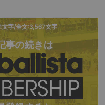
71文字/全文:3,567文字
記事の続きは