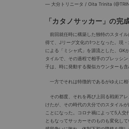
— 大分トリニータ / Oita Trinita (@TRINI
「カタノサッカー」の完
前回就任時に構築した独特のスタイル
得て、Jリーグ文化の1つとなった。現
による「ミシャ式」を源流とした、GK
タイルで、その過程で相手のプレッシン
子は、時に発動する擬似カウンターも含
一方でそれは特徴的であるがゆえに相
その都度、それを再び上回る戦術アレ
けたが、その時代の大分でのスタイルが
ことになった。コロナ禍によって5人交
ともなってサッカーそのものも変化してい
残留争いに敗れ、体制下初の降格を喫し