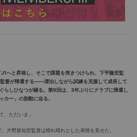
てJ1へと昇格し、そこで課題を突きつけられ、下平隆宏監
坂監督が帰還する――漂泊しながら試練を克服して成長して
ぐらしひなつが綴る。第9回は、3年ぶりにクラブに帰還し
ッカー」の胎動に迫る。
て、ただいま」
場で、片野坂知宏監督は晴れ晴れとした表情を見せた。