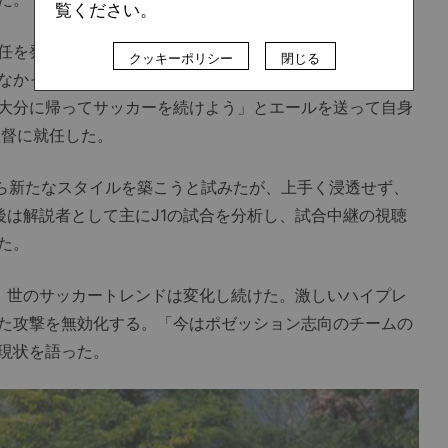
覧ください。
任を発表した後、勝ち進んでいた天皇杯で準優勝を遂げる
クッキーポリシー
閉じる
なかった。国立競技場でのファイナルゲームを終えた選手
大分に帰ってサッカーを続けよう」とエールを送って自身
監督に就任した。
ら新たなスタイルを築こうと試みたが、上手く浸透せず、
後は解説者として主にJ1の試合を分析し、試合中継の視聴
た。
、世のサッカートレンドは変化し続けた。激しいハイプレ
た攻撃を無効化する。「今はポゼッション志向のチームの
現状を語った。