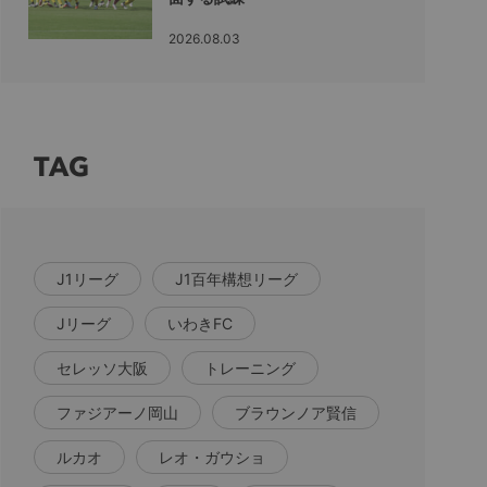
2026.08.03
TAG
J1リーグ
J1百年構想リーグ
Jリーグ
いわきFC
セレッソ大阪
トレーニング
ファジアーノ岡山
ブラウンノア賢信
ルカオ
レオ・ガウショ