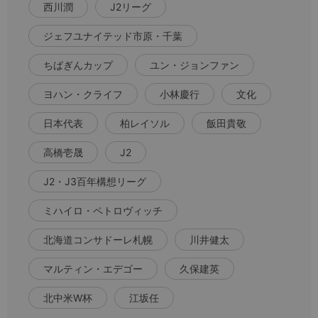
西川潤
J2リーグ
ジェフユナイテッド市原・千葉
ちばぎんカップ
ユン・ジョンファン
ヨハン・クライフ
小林慶行
文化
日本代表
柏レイソル
飯田貴敬
高橋壱晟
J2
J2・J3百年構想リーグ
ミハイロ・ペトロヴィッチ
北海道コンサドーレ札幌
川井健太
マルティン・エデゴー
久保建英
北中米W杯
江坂任