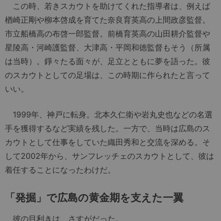
この時、若きスカウトを助けてくれた指導者は、例えば
楢崎正剛や柳本啓成を育てた奈良育英高の上間政彦監督。
市立船橋高の布啓一郎監督。前橋育英高の山田耕介監督や
星陵高・河崎護監督、大津高・平岡和徳監督もそう（所属
は当時）。錚々たる面々が、足立とともに夢を語った。彼
のスカウトとしての足場は、この時期に作られたと言って
いい。
1999年、神戸に転身。北本久仁衛や岩丸史也などの名選
手を獲得するなど実績を残した。一方で、当時は広島のス
カウトとして仕事をしていた織田秀和と交流を深める。そ
して2002年から、サンフレッチェのスカウトとして、彼は
着任することになったわけだ。
「発掘」で広島の黄金期を支えた一翼
彼の目利きは、さすがだった。