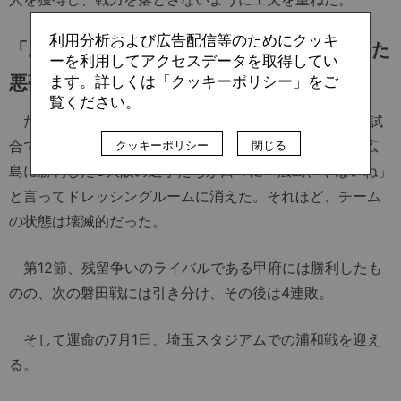
利用分析および広告配信等のためにクッキ
「あの時は正直もう……」2017年に経験した
ーを利用してアクセスデータを取得してい
悪夢
ます。詳しくは「クッキーポリシー」をご
覧ください。
だが2017年、広島は信じがたい事態に陥った。開幕11試
合で1勝3分7敗9得点18失点。第11節試合終了後、5-2で広
クッキーポリシー
閉じる
島に勝利したC大阪の選手たちが口々に「広島、やばいね」
と言ってドレッシングルームに消えた。それほど、チーム
の状態は壊滅的だった。
第12節、残留争いのライバルである甲府には勝利したも
のの、次の磐田戦には引き分け、その後は4連敗。
そして運命の7月1日、埼玉スタジアムでの浦和戦を迎え
る。