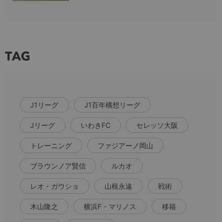
TAG
J1リーグ
J1百年構想リーグ
Jリーグ
いわきFC
セレッソ大阪
トレーニング
ファジアーノ岡山
ブラウンノア賢信
ルカオ
レオ・ガウショ
山根永遠
戦術
木山隆之
横浜F・マリノス
移籍