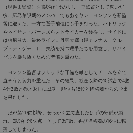
（現磐田監督）を1試合だけのリリーフ監督として繋いだ
後、広島創設期のメンバーでもあるヤン・ヨンソンを新監
督に迎えた。一方で選手補強にも手を打った。パトリック
やネイサン・バーンズらストライカーを獲得し、サイドに
は椋原健太、最終ラインに丹羽大輝（現アレナス・クル
ブ・デ・ゲチョ）。実績を持つ選手たちを用意し、サバイ
バルを勝ち抜くための準備を重ねた。
ヨンソン監督はソリッドな守備を軸としてチームを立て
直そうと努力を重ねた。その結果、就任以降の10試合で4勝
4分2敗と巻き返しに成功。順位も15位と降格圏からの脱出
を果たした。
だが第29節以降、せっかく立て直したはずの守備が崩
れ、3試合で6失点、そして3連敗。再び降格圏の16位に転
落してしまった。