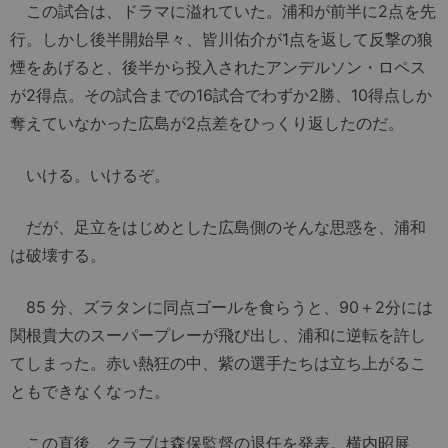
この試合は、ドラマに溢れていた。浦和が前半に2点を先
行。しかし後半開始早々、皆川佑介が1点を返して反撃の狼
煙をあげると、後半から投入されたアンデルソン・ロペス
が2得点。その試合までの16試合でわずか2勝、10得点しか
奪えていなかった広島が2点差をひっくり返したのだ。
いける。いけるぞ。
だが、足立をはじめとした広島側のそんな思惑を、浦和
は破壊する。
85 分、ズラタンに同点ゴールを食らうと、90＋2分には
関根貴大のスーパープレーが飛び出し、浦和に逆転を許し
てしまった。赤い熱狂の中、紫の選手たちは立ち上がるこ
ともできなくなった。
この直後、クラブは森保監督の退任を発表。横内昭展