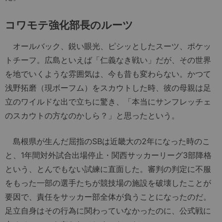
コワモテ強化部長のルーツ
オールバック、鋭い眼光、ピシッとしたスーツ、ポケッ
トチーフ。広島といえば「仁義なき戦い」だが、その世界
を地でいくような雰囲気は、今も昔も変わらない。かつて
浅野拓磨（現ボーフム）をスカウトした時、彼の母親は足
立のワイルドな出で立ちに驚き、「本当にサンフレッチェ
のスカウトの方なのかしら？」と思ったという。
島根県が生んだ屈指のSBは近畿大の2年になった時のこ
と、1年間対外試合出場停止・関西サッカーリーグ3部降格
という、とんでもない試練に直面した。審判の判定に不服
をもった一部の選手たちが競技場の施設を破壊したことが
要因で、責任をサッカー部全体が負うことになったのだ。
足立自身はその行為に関わっていなかったのに、公式戦に