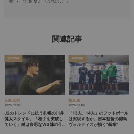
勝つ、生きる』（小社刊）。
関連記事
SPECIAL
SPECIAL
斉藤 宏則
柏原 敏
2026.08.07
2026.08.06
J2のトレンドに抗う札幌の川井
「13人、14人」のフットボール
健太スタイル。「相手を突破し
は実現するか。吉本監督の徳島
ていく」鍵は多彩なWG陣の仕
ヴォルティスが描く“新章”
掛け