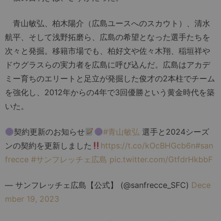
青山敏弘、柏木陽介（広島ユースへのスカウト）、清水
航平、そして浅野拓磨ら、広島の希望となった選手たちを
次々と発掘。移籍市場でも、柏好文や佐々木翔、稲垣祥や
ドウグラスらの実力者を広島に呼び込んだ。広島はアカデ
ミー育ちのエリートと足立が発掘した俊才の2本柱でチーム
を強化し、2012年からの4年で3回優勝という黄金時代を築
いた。
契約更新のお知らせ
#青山敏弘
選手と2024シーズ
ンの契約を更新しました
https://t.co/kOcBHGcb6n
#san
frecce
#サンフレッチェ広島
pic.twitter.com/GtfdrHkbbF
— サンフレッチェ広島【公式】 (@sanfrecce_SFC)
Dece
mber 19, 2023