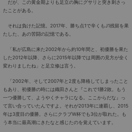
だが、この黄金期よりも足立の胸にグサリと突き刺さっ
たことがある。
それは負けた記憶。2017年、勝ち点1で辛くもJ1残留を果
たした、あの苦闘の記憶である。
「私が広島に来た2002年から約10年間と、初優勝を果た
した2012年以降、さらに2015年以降では周囲の見方が全く
変わりましたね」と足立修は言う。
「2002年、そして2007年と2度も降格してしまったこと
もあり、初優勝の時には織田さんと『これで1勝2敗。もう
一つ優勝して、ようやくチャラになる。ここからだな』っ
て言い合っていたんですよ。それが2013年に連覇し、2015
年は3度目の優勝。さらにクラブW杯でも3位が取れた。も
う本当に最高潮にきたなと感じたのを覚えています。