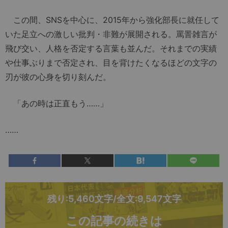
この間、SNSを中心に、2015年から強化部長に就任して
いた足立への激しい批判・非難が展開される。罵詈雑言が
飛び交い、人格を否定する言葉も並んだ。それまでの実績
や仕事ぶりまで否定され、目を背けたくなるほどの文字の
刃が彼の心身を切り刻んだ。
「あの時は正直もう……」
……
残り:5,460文字/全文:9,547文字
この記事の続きは