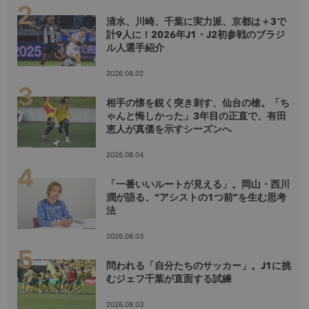
清水、川崎、千葉に実力派、京都は＋3で
計9人に！2026年J1・J2初参戦のブラジ
ル人選手紹介
2026.08.02
相手の懐を鋭く突き刺す、仙台の槍。「ち
ゃんと悔しかった」3年目の正直で、有田
恵人が真価を示すシーズンへ
2026.08.04
「一番いいルートが見える」。岡山・西川
潤が語る、“アシストの1つ前”を生む思考
法
2026.08.03
問われる「自分たちのサッカー」。J1に挑
むジェフ千葉が直面する試練
2026.08.03