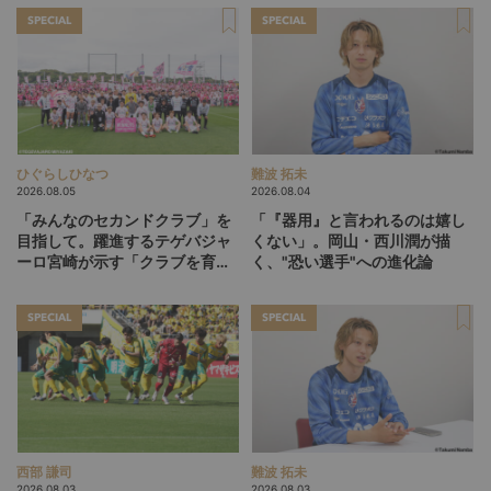
SPECIAL
SPECIAL
ひぐらしひなつ
難波 拓未
2026.08.05
2026.08.04
「みんなのセカンドクラブ」を
「『器用』と言われるのは嬉し
目指して。躍進するテゲバジャ
くない」。岡山・西川潤が描
ーロ宮崎が示す「クラブを育て
く、"恐い選手"への進化論
る」という価値観
SPECIAL
SPECIAL
西部 謙司
難波 拓未
2026.08.03
2026.08.03