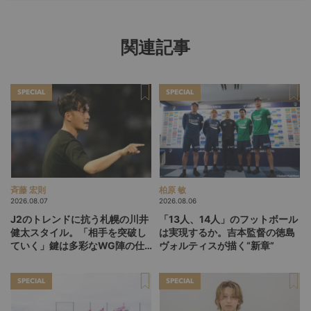
関連記事
SPECIAL
SPECIAL
斉藤 宏則
柏原 敏
2026.08.07
2026.08.06
J2のトレンドに抗う札幌の川井
「13人、14人」のフットボール
健太スタイル。「相手を突破し
は実現するか。吉本監督の徳島
ていく」鍵は多彩なWG陣の仕
ヴォルティスが描く“新章”
掛け
SPECIAL
SPECIAL