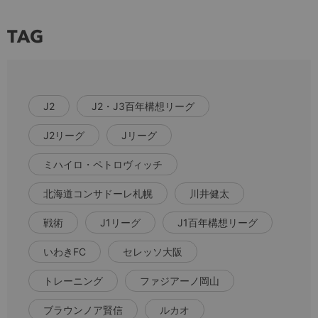
TAG
J2
J2・J3百年構想リーグ
J2リーグ
Jリーグ
ミハイロ・ペトロヴィッチ
北海道コンサドーレ札幌
川井健太
戦術
J1リーグ
J1百年構想リーグ
いわきFC
セレッソ大阪
トレーニング
ファジアーノ岡山
ブラウンノア賢信
ルカオ