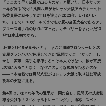
「ここまで早く成果が出るものか」と驚いた。日本サッカ
ー界が誇る“奇才” 風間八宏がセレッソ大阪アカデミーの技
術委員長に就任して2年目を迎えた2022年、U-18とU-
15、そしてU-18ガールズまでもが夏の全国大会であるクラ
ブユース選手権の頂点に立った。カテゴリーをまたいだ“3
冠”は史上初である。
U-15とU-18が見せたのは、まさに川崎フロンターレと名
古屋グランパスで体現してきた“風間サッカー”だった。し
かし、実際に選手を指導するのは本人ではない。彼が直接
現場に入ることなく、なぜこのような現象が起きたのか
――？本連載では風間八宏がセレッソ大阪で取り組む育成
改革の実態に迫る。
第4回は、様々な年代の選手が一同に会し、風間氏の技術指
導を受ける「スペシャルトレーニング」、通称「スペト