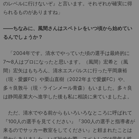
のレベルに行けないぞ』と言います。それぞれが確実に得
られるものがありますね」
――ちなみに、風間さんはスペトレをいつ頃から始めてい
るんでしょうか？
「2004年です。清水でやっていた頃の選手は最終的に
7〜8人はプロになったと思います。（風間）宏希と（風
間）宏矢はもちろん、清水エスパルスに行った平岡康裕
（現・愛媛FC）や栗山直樹（2022年まで愛媛FC）や、
多々良敦斗（現・ラインメール青森）もいました。多々良
は静岡産業大へ進学した後も私に相談に来ていましたよ。
ただ、清水でやる前からもいろいろなところに呼ばれて
『100人の選手を見てください』『300人の選手と指導者が
来るのでサッカー教室をしてください』と頼まれたことは
昔からありました。いざ始めた際、スペトレでは学年も性