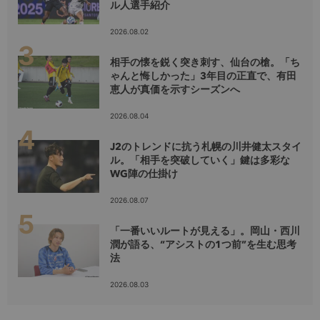
ル人選手紹介
2026.08.02
相手の懐を鋭く突き刺す、仙台の槍。「ち
ゃんと悔しかった」3年目の正直で、有田
恵人が真価を示すシーズンへ
2026.08.04
J2のトレンドに抗う札幌の川井健太スタイ
ル。「相手を突破していく」鍵は多彩な
WG陣の仕掛け
2026.08.07
「一番いいルートが見える」。岡山・西川
潤が語る、“アシストの1つ前”を生む思考
法
2026.08.03