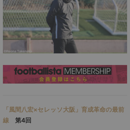
「風間八宏×セレッソ大阪」育成革命の最前
線
第4回