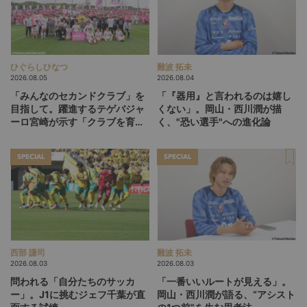
ひぐらしひなつ
難波 拓未
2026.08.05
2026.08.04
「みんなのセカンドクラブ」を
「『器用』と言われるのは嬉し
目指して。躍進するテゲバジャ
くない」。岡山・西川潤が描
ーロ宮崎が示す「クラブを育て
く、"恐い選手"への進化論
る」という価値観
SPECIAL
SPECIAL
西部 謙司
難波 拓未
2026.08.03
2026.08.03
問われる「自分たちのサッカ
「一番いいルートが見える」。
ー」。J1に挑むジェフ千葉が直
岡山・西川潤が語る、“アシスト