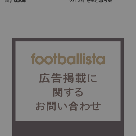
面する試練
の1つ前”を生む思考法