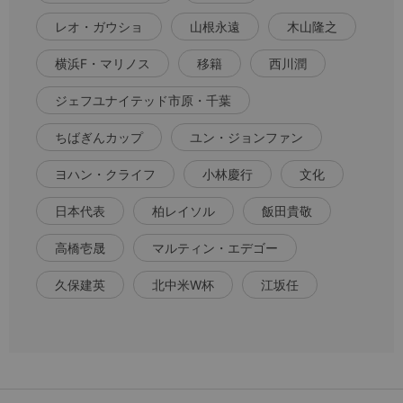
レオ・ガウショ
山根永遠
木山隆之
横浜F・マリノス
移籍
西川潤
ジェフユナイテッド市原・千葉
ちばぎんカップ
ユン・ジョンファン
ヨハン・クライフ
小林慶行
文化
日本代表
柏レイソル
飯田貴敬
高橋壱晟
マルティン・エデゴー
久保建英
北中米W杯
江坂任