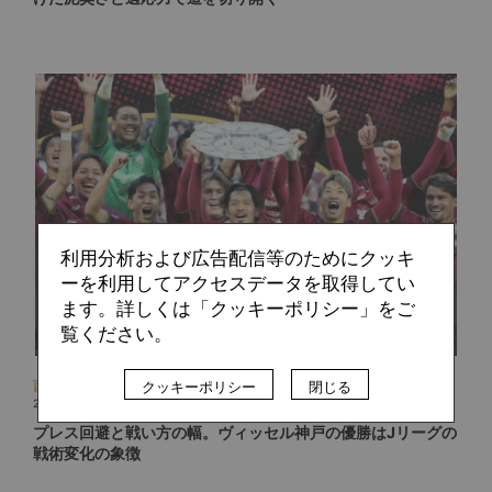
利用分析および広告配信等のためにクッキ
ーを利用してアクセスデータを取得してい
ます。詳しくは「クッキーポリシー」をご
覧ください。
西部 謙司
クッキーポリシー
閉じる
2023.12.13
プレス回避と戦い方の幅。ヴィッセル神戸の優勝はJリーグの
戦術変化の象徴