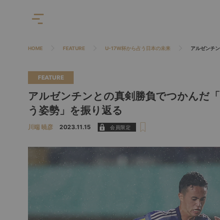
HOME
FEATURE
U-17W杯から占う日本の未来
アルゼンチン
FEATURE
アルゼンチンとの真剣勝負でつかんだ「
う姿勢」を振り返る
川端 暁彦
2023.11.15