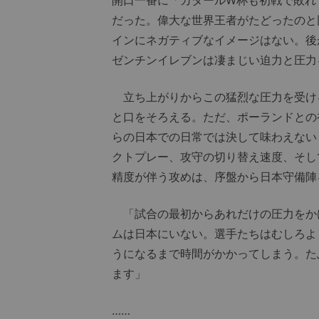
開口一番に「カタールW杯も初戦で敗れ
だった。偉大な世界王者がたどったのと
インにネガティブなイメージはない。後
ゼンチンイレブンは凄まじい迫力と圧力
立ち上がりからこの猛烈な圧力を受け
と口をそろえる。ただ、ポーランドとの
らの日本での日常では決して味わえない
クトプレー、攻守の切り替え速度、そし
精度が伴う攻めは、序盤から日本守備陣
「試合の最初からあれだけの圧力をか
ムは日本にいない。選手たちはむしろよ
うになるまで時間がかかってしまう。た
ます」
……