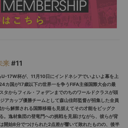
未来
#11
U-17W杯が、11月10日にインドネシアでいよいよ幕を上
4カ国が17歳以下の世界一を争うFIFA主催国際大会の最
スタからフィル・フォデンまでのちのワールドクラスが頭
7アジアカップ優勝チームとして森山佳郎監督が招集した全員
8歳から解禁される国際移籍も見据えてその才能をビッグク
る。逸材集団の登竜門への挑戦を見届けながら、彼らが背
回は開始8分でつけられた2点差が響いて敗れたものの、後半