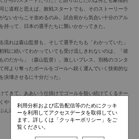
てからのスタートだった」と語り出したのは何とも象徴的
同じ道程と思えば、敗戦スタートでも、そのストーリーラ
がないからこそ攻めるのみ。試合前から気合い十分のアル
を持って、日本の選手たちに襲いかかってきた。
る流れは森山監督も、そして選手たちも「わかっていた」
初戦に続いてわかっていても受け流しきれないのは、「彼
ものだから」（森山監督）。激しいプレス、別格のコンタ
て何より奪ったボールをゴールへ鋭く運んでいく技術的な
を決壊させるに十分だった。
けてきて、ああいう仕掛けでゴールを狙い続けてくるチー
くやっていると思います。ただ、どうしても対応できるよ
利用分析および広告配信等のためにクッキ
ぶん選手たちは序盤、ちょっとビックリしていたとは思い
ーを利用してアクセスデータを取得してい
ます。詳しくは「クッキーポリシー」をご
覧ください。