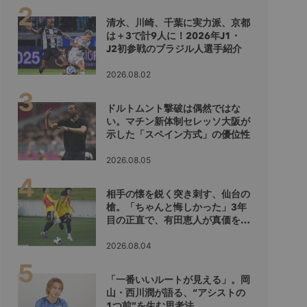
清水、川崎、千葉に実力派、京都
は＋3で計9人に！2026年J1・
J2初参戦のブラジル人選手紹介
2026.08.02
ドルトムント撃破は偶然ではな
い。マチン新体制セレッソ大阪が
示した「スペイン方式」の優位性
2026.08.05
相手の懐を鋭く突き刺す、仙台の
槍。「ちゃんと悔しかった」3年
目の正直で、有田恵人が真価を示
すシーズンへ
2026.08.04
「一番いいルートが見える」。岡
山・西川潤が語る、“アシストの
1つ前”を生む思考法