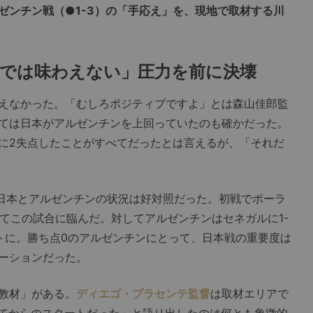
ゼンチン戦（●1-3）の「手応え」を、現地で取材する川
本では味わえない」圧力を前に決壊
えなかった。「むしろポジティブですよ」とは森山佳郎監
ては日本がアルゼンチンを上回っていたのも確かだった。
に2失点したことがすべてだったとは言えるが、「それだ
。日本とアルゼンチンの状況は好対照だった。初戦でポーラ
ってこの試合に臨んだ。対してアルゼンチンはセネガルに1-
トに。勝ち点0のアルゼンチンにとって、日本戦の重要度は
ーションだった。
教材」がある。
ディエゴ・プラセンテ監督
は取材エリアで