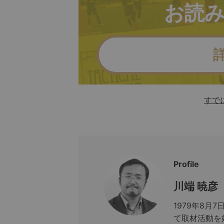
お読
すで
Profile
川端 暁彦
1979年8
て取材活動を