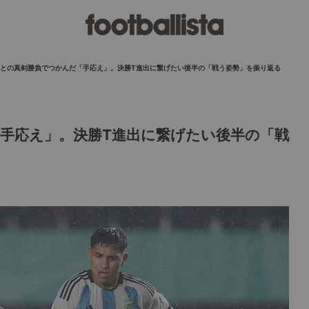
との真剣勝負でつかんだ「手応え」。決勝T進出に繋げたい後半の「戦う姿勢」を振り返る
手応え」。決勝T進出に繋げたい後半の「戦