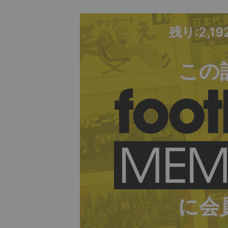
残り:2,1
この
に会