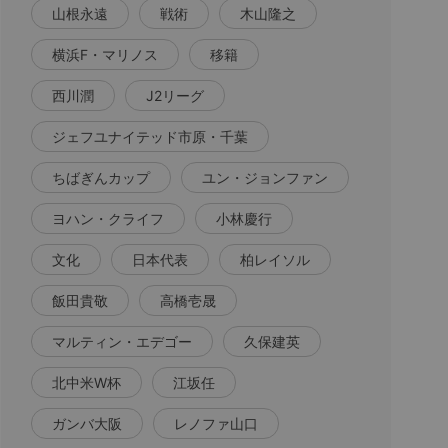
山根永遠
戦術
木山隆之
横浜F・マリノス
移籍
西川潤
J2リーグ
ジェフユナイテッド市原・千葉
ちばぎんカップ
ユン・ジョンファン
ヨハン・クライフ
小林慶行
文化
日本代表
柏レイソル
飯田貴敬
高橋壱晟
マルティン・エデゴー
久保建英
北中米W杯
江坂任
ガンバ大阪
レノファ山口