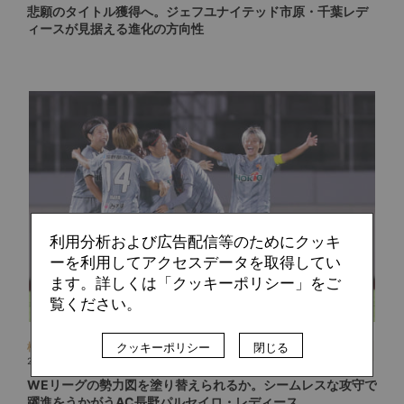
悲願のタイトル獲得へ。ジェフユナイテッド市原・千葉レデ
ィースが見据える進化の方向性
利用分析および広告配信等のためにクッキ
ーを利用してアクセスデータを取得してい
ます。詳しくは「クッキーポリシー」をご
覧ください。
クッキーポリシー
閉じる
松田 佑也
2022.10.22
WEリーグの勢力図を塗り替えられるか。シームレスな攻守で
躍進をうかがうAC長野パルセイロ・レディース