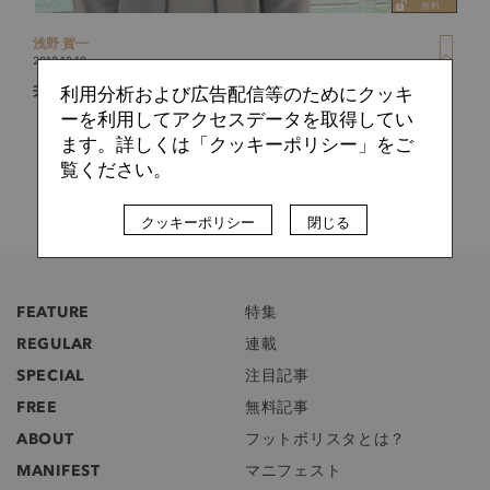
浅野 賀一
2018.12.19
井筒陸也の挑戦。Jリーガーがコミュニティを創設した理由
利用分析および広告配信等のためにクッキ
ーを利用してアクセスデータを取得してい
ます。詳しくは「クッキーポリシー」をご
覧ください。
クッキーポリシー
閉じる
FEATURE
特集
REGULAR
連載
SPECIAL
注目記事
FREE
無料記事
ABOUT
フットボリスタとは？
MANIFEST
マニフェスト