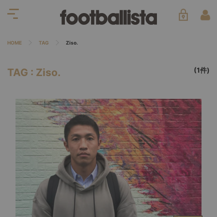
HOME
TAG
Ziso.
(1件)
TAG : Ziso.