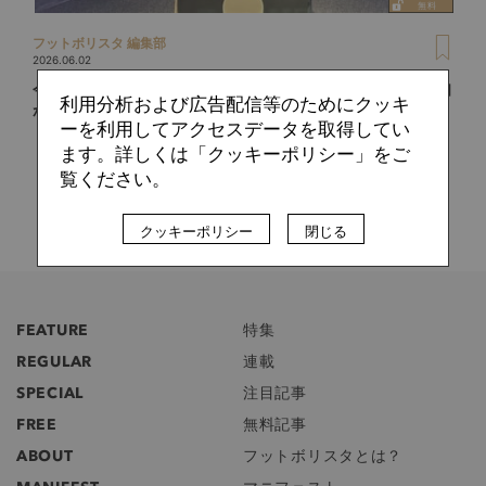
フットボリスタ 編集部
2026.06.02
今Jリーグに必要な経営人材とは？スポーツビジネスの実践知
利用分析および広告配信等のためにクッキ
が集まる「SHC」というプラットフォーム
ーを利用してアクセスデータを取得してい
ます。詳しくは「クッキーポリシー」をご
覧ください。
クッキーポリシー
閉じる
FEATURE
特集
REGULAR
連載
SPECIAL
注目記事
FREE
無料記事
ABOUT
フットボリスタとは？