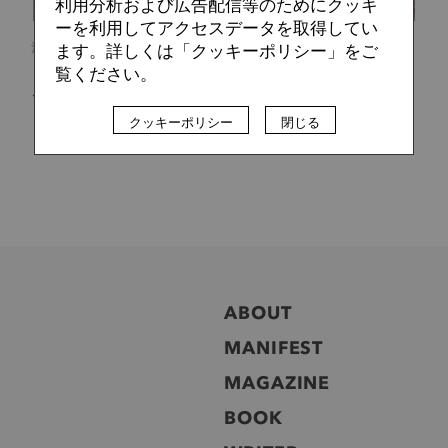
利用分析および広告配信等のためにクッキ
ーを利用してアクセスデータを取得してい
浅野 賀一
2022.10.11
ます。詳しくは「クッキーポリシー」をご
覧ください。
【対談前編】加藤遼也×河内一馬：低所得世帯の子どもにと
ってサッカーは「贅沢」か？
クッキーポリシー
閉じる
ABOUT
MANIFEST
MAGAZINE
BOOK