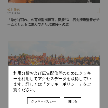
松本 隆志
2023.12.20
「急がば回れ」の育成型指揮官。愛媛FC・石丸清隆監督がチ
ームととともに進んできたJ2復帰への道
利用分析および広告配信等のためにクッキ
ーを利用してアクセスデータを取得してい
ます。詳しくは「クッキーポリシー」をご
覧ください。
クッキーポリシー
閉じる