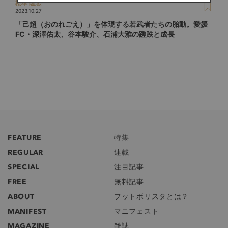
松本 隆志
2023.10.27
「己超（おのれごえ）」を体現する若武者たちの胎動。愛媛
FC・深澤佑太、谷本駿介、石浦大雅の蹉跌と成長
FEATURE
特集
REGULAR
連載
SPECIAL
注目記事
FREE
無料記事
ABOUT
フットボリスタとは？
MANIFEST
マニフェスト
MAGAZINE
雑誌