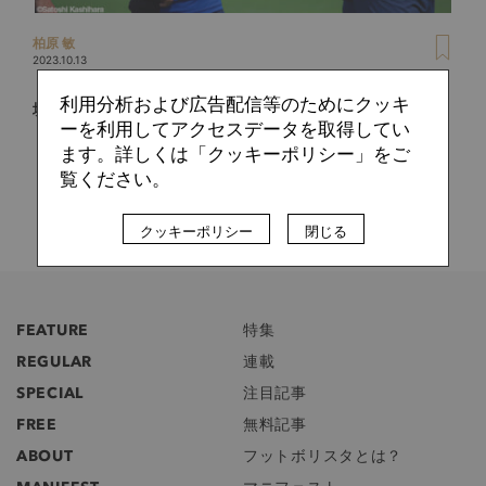
柏原 敏
2023.10.13
ドリブル中に相手を支配、静止させることも可能。探究心の
利用分析および広告配信等のためにクッキ
塊、徳島・西谷和希のマニアックドリブル道
ーを利用してアクセスデータを取得してい
ます。詳しくは「クッキーポリシー」をご
覧ください。
クッキーポリシー
閉じる
FEATURE
特集
REGULAR
連載
SPECIAL
注目記事
FREE
無料記事
ABOUT
フットボリスタとは？