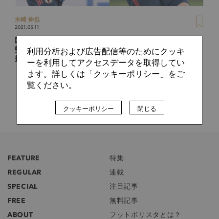
木崎 伸也
2021.05.11
国外挑戦組が実際に学んでいるのはどんなフレーズ？ 菅原由
勢や中山雄太らの英語コーチに聞く、サッカー選手への英語
利用分析および広告配信等のためにクッキ
指導実践
ーを利用してアクセスデータを取得してい
ます。詳しくは「クッキーポリシー」をご
覧ください。
クッキーポリシー
閉じる
FEATURE
特集
REGULAR
連載
SPECIAL
注目記事
FREE
無料記事
ABOUT
フットボリスタとは？