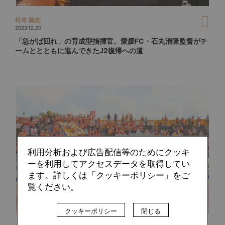
松本 隆志
2023.12.20
「急がば回れ」の育成型指揮官。愛媛FC・石丸清隆監督がチ
ームととともに進んできたJ2復帰への道
利用分析および広告配信等のためにクッキ
ーを利用してアクセスデータを取得してい
ます。詳しくは「クッキーポリシー」をご
覧ください。
クッキーポリシー
閉じる