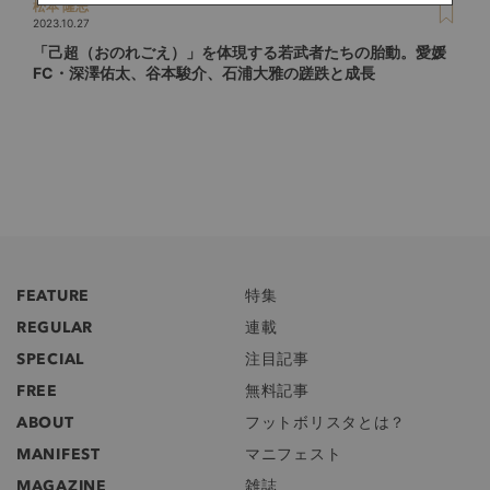
松本 隆志
2023.10.27
「己超（おのれごえ）」を体現する若武者たちの胎動。愛媛
FC・深澤佑太、谷本駿介、石浦大雅の蹉跌と成長
FEATURE
特集
REGULAR
連載
SPECIAL
注目記事
FREE
無料記事
ABOUT
フットボリスタとは？
MANIFEST
マニフェスト
MAGAZINE
雑誌