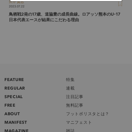
井芹 貴志
2023.07.22
鳥栖戦2発の17歳、道脇豊の成長曲線。ロアッソ熊本のU-17
日本代表エースが結果にこだわる理由
FEATURE
特集
REGULAR
連載
SPECIAL
注目記事
FREE
無料記事
ABOUT
フットボリスタとは？
MANIFEST
マニフェスト
MAGAZINE
雑誌