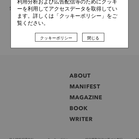
利用分析および広告配信等のためにクッキ
「今だ！全力プレスだ！」森山佳郎監督とベガルタ仙台、J2
無敗の理由
ーを利用してアクセスデータを取得してい
ます。詳しくは「クッキーポリシー」をご
覧ください。
クッキーポリシー
閉じる
ABOUT
MANIFEST
MAGAZINE
BOOK
WRITER