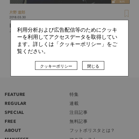
片野 道郎
2018.03.30
日本のサッカー中継は低レベル？ 欧州は解説者も進化してい
利用分析および広告配信等のためにクッキ
る
ーを利用してアクセスデータを取得してい
ます。詳しくは「クッキーポリシー」をご
覧ください。
クッキーポリシー
閉じる
FEATURE
特集
REGULAR
連載
SPECIAL
注目記事
FREE
無料記事
ABOUT
フットボリスタとは？