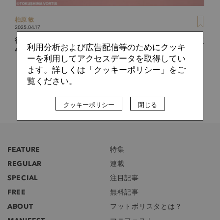
柏原 敏
2025.04.17
徳島ヴォルティス序盤戦総括。J2開幕9試合で「得点6・失点
利用分析および広告配信等のためにクッキ
4」の意味を考察する
ーを利用してアクセスデータを取得してい
ます。詳しくは「クッキーポリシー」をご
覧ください。
クッキーポリシー
閉じる
FEATURE
特集
REGULAR
連載
SPECIAL
注目記事
FREE
無料記事
ABOUT
フットボリスタとは？