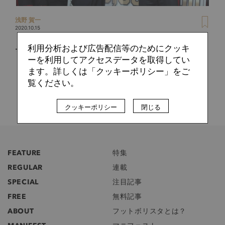
浅野 賀一
2020.10.15
「Jクラブはスタジアムを区分所有すべき」元Bリーグチェア
利用分析および広告配信等のためにクッキ
マン・大河正明のJリーグへの提言
ーを利用してアクセスデータを取得してい
ます。詳しくは「クッキーポリシー」をご
覧ください。
クッキーポリシー
閉じる
FEATURE
特集
REGULAR
連載
SPECIAL
注目記事
FREE
無料記事
ABOUT
フットボリスタとは？