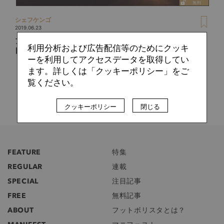
シェフケンゴ
2019.06.23
アフリカネーションズカップ開幕！ ベルギーリーグ所属の注
利用分析および広告配信等のためにクッキ
目選手7人
ーを利用してアクセスデータを取得してい
ます。詳しくは「クッキーポリシー」をご
覧ください。
クッキーポリシー
閉じる
FEATURE
特集
REGULAR
連載
SPECIAL
注目記事
FREE
無料記事
ABOUT
フットボリスタとは？