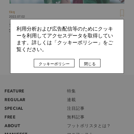
tkq
2022.07.02
ジェフユナイテッド千葉で夢を叶えてほしくなってきたJ2戦
利用分析および広告配信等のためにクッキ
士9人
ーを利用してアクセスデータを取得してい
ます。詳しくは「クッキーポリシー」をご
覧ください。
クッキーポリシー
閉じる
FEATURE
特集
REGULAR
連載
SPECIAL
注目記事
FREE
無料記事
ABOUT
フットボリスタとは？