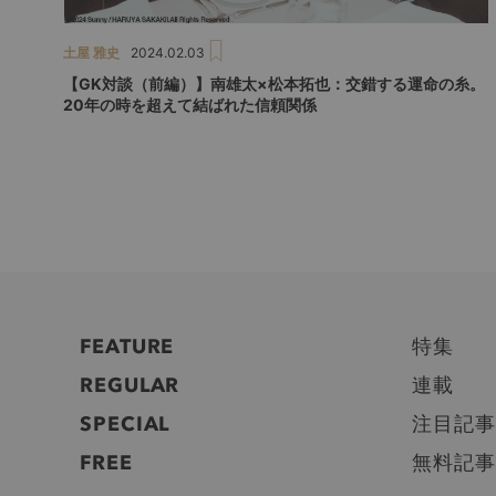
土屋 雅史
2024.02.03
【GK対談（前編）】南雄太×松本拓也：交錯する運命の糸。
20年の時を超えて結ばれた信頼関係
FEATURE
特集
REGULAR
連載
SPECIAL
注目記事
FREE
無料記事