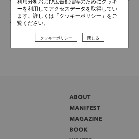
利用分析および広告配信等のためにクッキ
ーを利用してアクセスデータを取得してい
ヘンリー ウィンター
2014.02.05
ます。詳しくは「クッキーポリシー」をご
覧ください。
プレミアに火をつけた「新戦力」トップ5！
クッキーポリシー
閉じる
ABOUT
MANIFEST
MAGAZINE
BOOK