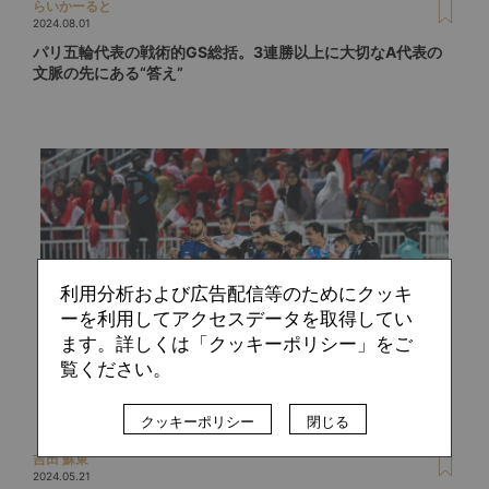
らいかーると
2024.08.01
パリ五輪代表の戦術的GS総括。3連勝以上に大切なA代表の
文脈の先にある“答え”
利用分析および広告配信等のためにクッキ
ーを利用してアクセスデータを取得してい
ます。詳しくは「クッキーポリシー」をご
覧ください。
クッキーポリシー
閉じる
吉田 蘇東
2024.05.21