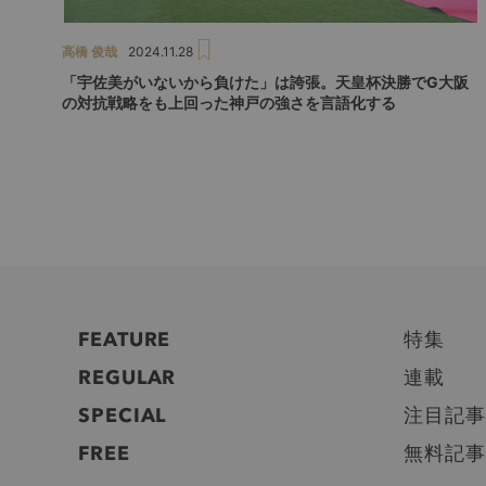
高橋 俊哉
2024.11.28
「宇佐美がいないから負けた」は誇張。天皇杯決勝でG大阪
の対抗戦略をも上回った神戸の強さを言語化する
FEATURE
特集
REGULAR
連載
SPECIAL
注目記事
FREE
無料記事