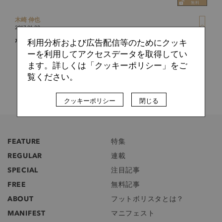
木崎 伸也
2017.01.28
なぜナーゲルスマンのポゼッションは通用している？
利用分析および広告配信等のためにクッキ
ーを利用してアクセスデータを取得してい
ます。詳しくは「クッキーポリシー」をご
覧ください。
クッキーポリシー
閉じる
FEATURE
特集
REGULAR
連載
SPECIAL
注目記事
FREE
無料記事
ABOUT
フットボリスタとは？
MANIFEST
マニフェスト