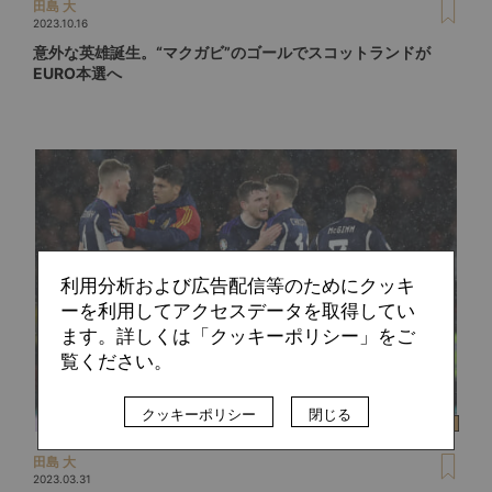
田島 大
2023.10.16
意外な英雄誕生。“マクガビ”のゴールでスコットランドが
EURO本選へ
利用分析および広告配信等のためにクッキ
ーを利用してアクセスデータを取得してい
ます。詳しくは「クッキーポリシー」をご
覧ください。
クッキーポリシー
閉じる
田島 大
2023.03.31