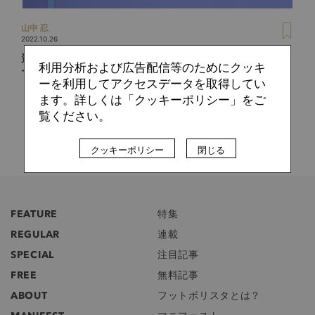
山中 忍
2022.10.26
資金と才能の効率活用を目論むチェルシー新経営陣。リクル
利用分析および広告配信等のためにクッキ
ート責任者に任命間近のジョー・シールズとは何者か？
ーを利用してアクセスデータを取得してい
ます。詳しくは「クッキーポリシー」をご
覧ください。
クッキーポリシー
閉じる
FEATURE
特集
REGULAR
連載
SPECIAL
注目記事
FREE
無料記事
ABOUT
フットボリスタとは？