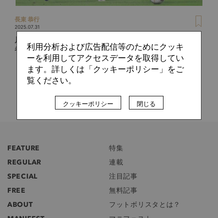
長束 恭行
2025.07.31
川崎F加入濃厚の元クロアチア代表DFは「粘り強さ」の体現
利用分析および広告配信等のためにクッキ
者。日本一詳しいフィリップ・ウレモヴィッチ紹介
ーを利用してアクセスデータを取得してい
ます。詳しくは「クッキーポリシー」をご
覧ください。
クッキーポリシー
閉じる
FEATURE
特集
REGULAR
連載
SPECIAL
注目記事
FREE
無料記事
ABOUT
フットボリスタとは？