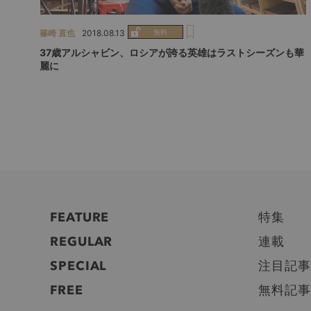
篠崎 直也
2018.08.13
37歳アルシャビン、ロシアが誇る英雄はラストシーズンも華
麗に
FEATURE
特集
REGULAR
連載
SPECIAL
注目記事
FREE
無料記事