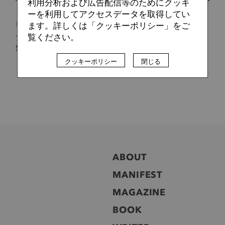
利用分析および広告配信等のためにクッキ
ーを利用してアクセスデータを取得してい
篠崎 直也
2016.11.20
ます。詳しくは「クッキーポリシー」をご
覧ください。
アルシャビンは、まるでアイドル中央アジアでも変わらぬ人
気ぶり
クッキーポリシー
閉じる
ABOUT
MANIFEST
MAGAZINE
BOOK