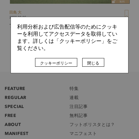
田島 大
2020.02.06
プレミアリーグは“冬休み”中。選手たちはドバイに集結？
利用分析および広告配信等のためにクッキ
ーを利用してアクセスデータを取得してい
ます。詳しくは「クッキーポリシー」をご
覧ください。
クッキーポリシー
閉じる
FEATURE
特集
REGULAR
連載
SPECIAL
注目記事
FREE
無料記事
ABOUT
フットボリスタとは？
MANIFEST
マニフェスト