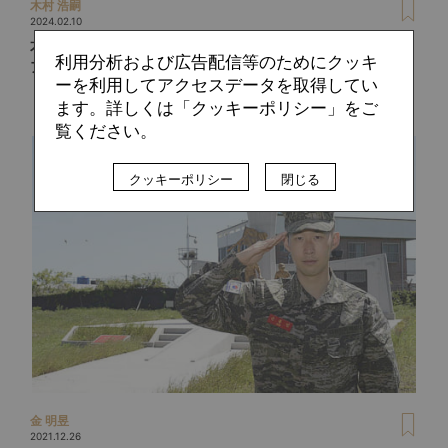
木村 浩嗣
2024.02.10
不可解な主力放出も、生え抜きの若手が躍動。今、バレンシ
利用分析および広告配信等のためにクッキ
アで起きていること
ーを利用してアクセスデータを取得してい
ます。詳しくは「クッキーポリシー」をご
覧ください。
クッキーポリシー
閉じる
金 明昱
2021.12.26