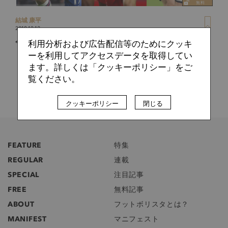
結城 康平
2019.12.13
今、進化を遂げる南野拓実らストーミングの申し子たち
利用分析および広告配信等のためにクッキ
ーを利用してアクセスデータを取得してい
ます。詳しくは「クッキーポリシー」をご
覧ください。
クッキーポリシー
閉じる
FEATURE
特集
REGULAR
連載
SPECIAL
注目記事
FREE
無料記事
ABOUT
フットボリスタとは？
MANIFEST
マニフェスト